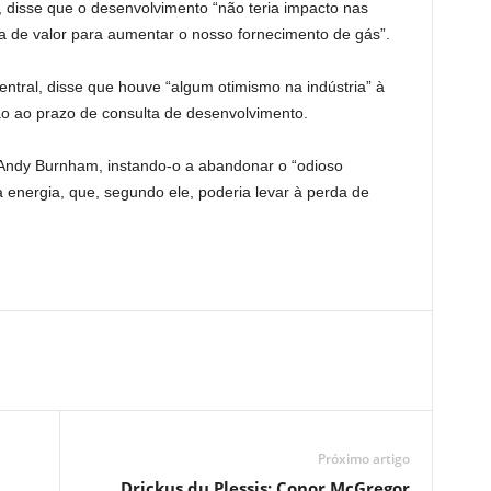
n, disse que o desenvolvimento “não teria impacto nas
a de valor para aumentar o nosso fornecimento de gás”.
tral, disse que houve “algum otimismo na indústria” à
 ao prazo de consulta de desenvolvimento.
, Andy Burnham, instando-o a abandonar o “odioso
 energia, que, segundo ele, poderia levar à perda de
Próximo artigo
Drickus du Plessis: Conor McGregor