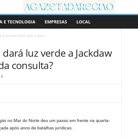
A E TECNOLOGIA
EMPRESAS
LOCAL
 a Jackdaw Field após o início...
 dará luz verde a Jackdaw
 da consulta?
0
gás no Mar do Norte deu um passo em frente na quarta-
nçada após anos de batalhas jurídicas.