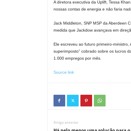
A diretora executiva da Uplift, Tessa Kha
nossas contas de energia e não faria nad
Jack Middleton, SNP MSP da Aberdeen Cen
medida que Jackdow avançava em direção
Ele escreveu ao futuro primeiro-ministro
superimposto” cobrado sobre os lucros da
1.000 empregos por mês.
Source link
Artigo anterior
Há pelo menos uma solução para o