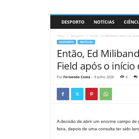
A
DESPORTO
NOTÍCIAS
CIÊNCI
d
r
Início
Desporto
Então, Ed Miliband dará luz verde
i
DESPORTO
NOTÍCIAS
a
Então, Ed Miliband
n
o
Field após o início
Por
Fernando Costa
-
8 Julho 2026
6
A decisão de abrir um enorme campo de 
feira, depois de uma consulta ter sido la