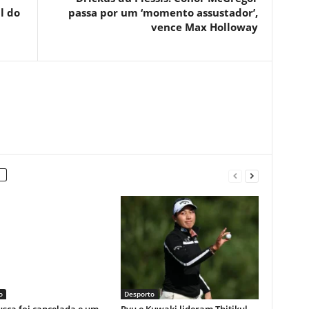
l do
passa por um ‘momento assustador’,
vence Max Holloway
o
Desporto