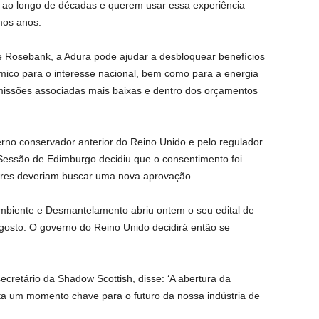
 ao longo de décadas e querem usar essa experiência
mos anos.
 Rosebank, a Adura pode ajudar a desbloquear benefícios
ómico para o interesse nacional, bem como para a energia
missões associadas mais baixas e dentro dos orçamentos
rno conservador anterior do Reino Unido e pelo regulador
 Sessão de Edimburgo decidiu que o consentimento foi
ores deveriam buscar uma nova aprovação.
mbiente e Desmantelamento abriu ontem o seu edital de
agosto. O governo do Reino Unido decidirá então se
retário da Shadow Scottish, disse: ‘A abertura da
ta um momento chave para o futuro da nossa indústria de