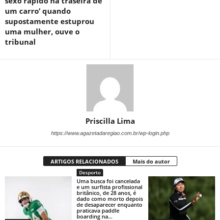
sexo rápido na traseira de
um carro’ quando
supostamente estuprou
uma mulher, ouve o
tribunal
Priscilla Lima
https://www.agazetadaregiao.com.br/wp-login.php
ARTIGOS RELACIONADOS
Mais do autor
Desporto
Uma busca foi cancelada
e um surfista profissional
britânico, de 28 anos, é
dado como morto depois
de desaparecer enquanto
praticava paddle
boarding na...