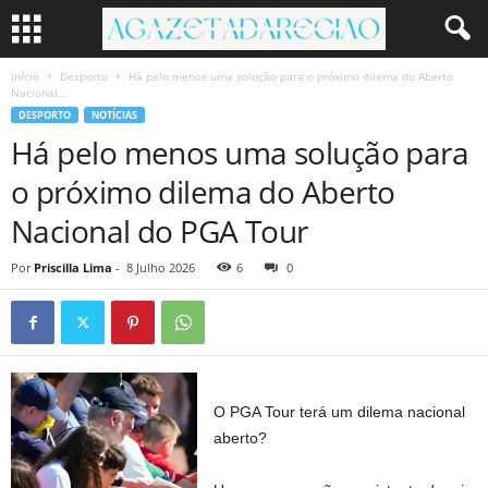
Início
Desporto
Há pelo menos uma solução para o próximo dilema do Aberto
Nacional...
DESPORTO
NOTÍCIAS
Há pelo menos uma solução para
o próximo dilema do Aberto
Nacional do PGA Tour
Por
Priscilla Lima
-
8 Julho 2026
6
0
O PGA Tour terá um dilema nacional
aberto?