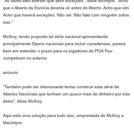
“Às vezes eles tiveram que abrir exceções”, disse McIntyre. “Acho
que o Aberto da Escócia deveria vir antes do Aberto. Acho que sim.
Acho que haverá exceções. Não sei. Não falei com ninguém sobre
isso.”
McIlroy, tendo proposto tal série nacional apresentando
principalmente Opens nacionais para incluir canadenses, parece
bem em estender o prazo para os jogadores do PGA Tour
competirem no exterior.
anúncio
“Também pode ser interessante tentar construir esta série de
Abertos Nacionais que tenham um pouco mais de dinheiro por trás
deles”, disse McIlroy.
Aqui está uma solução para tudo isso, emprestada de McIlroy e
MacIntyre: