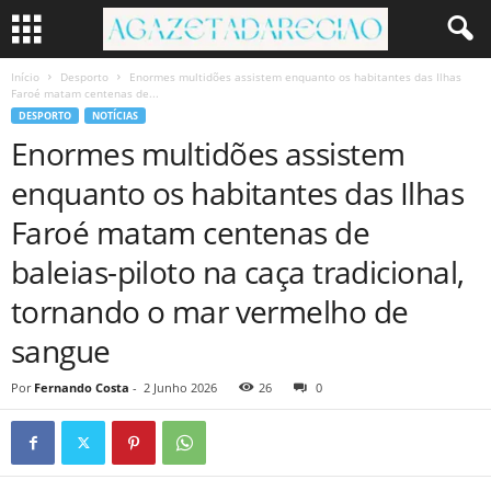
Início
Desporto
Enormes multidões assistem enquanto os habitantes das Ilhas
Faroé matam centenas de...
DESPORTO
NOTÍCIAS
Enormes multidões assistem
enquanto os habitantes das Ilhas
Faroé matam centenas de
baleias-piloto na caça tradicional,
tornando o mar vermelho de
sangue
Por
Fernando Costa
-
2 Junho 2026
26
0