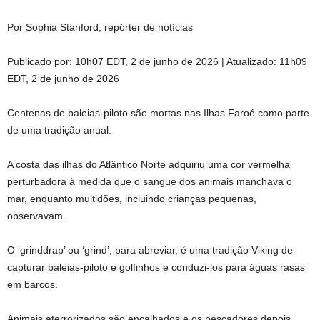
Por Sophia Stanford, repórter de notícias
Publicado por:
10h07 EDT, 2 de junho de 2026
|
Atualizado:
11h09
EDT, 2 de junho de 2026
Centenas de baleias-piloto são mortas nas Ilhas Faroé como parte
de uma tradição anual.
A costa das ilhas do Atlântico Norte adquiriu uma cor vermelha
perturbadora à medida que o sangue dos animais manchava o
mar, enquanto multidões, incluindo crianças pequenas,
observavam.
O ‘grinddrap’ ou ‘grind’, para abreviar, é uma tradição Viking de
capturar baleias-piloto e golfinhos e conduzi-los para águas rasas
em barcos.
Animais aterrorizados são encalhados e os pescadores depois