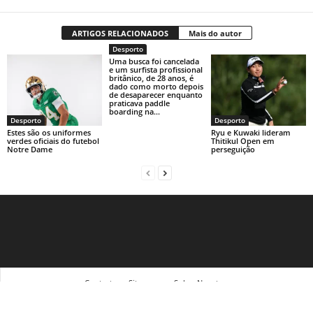
ARTIGOS RELACIONADOS
Mais do autor
Desporto
Uma busca foi cancelada
e um surfista profissional
britânico, de 28 anos, é
dado como morto depois
de desaparecer enquanto
praticava paddle
boarding na...
Desporto
Desporto
Estes são os uniformes
Ryu e Kuwaki lideram
verdes oficiais do futebol
Thitikul Open em
Notre Dame
perseguição
Contact
Sitemap
Sobre Nosotras
© Newsmag WordPress Theme by TagDiv