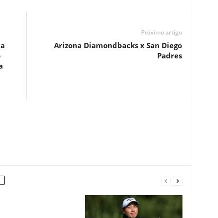
Próximo artigo
da
Arizona Diamondbacks x San Diego
o
Padres
a