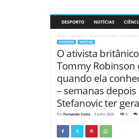
A
DESPORTO
NOTÍCIAS
CIÊNCI
d
r
Início
Desporto
O ativista britânico de extrema
i
DESPORTO
NOTÍCIAS
a
O ativista britânic
n
o
Tommy Robinson e
quando ela conhec
– semanas depois 
Stefanovic ter ger
Por
Fernando Costa
-
9 Julho 2026
8