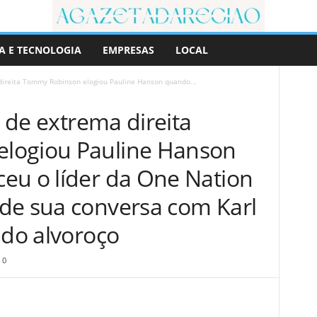
A E TECNOLOGIA
EMPRESAS
LOCAL
 direita Tommy Robinson elogiou Pauline Hanson quando...
o de extrema direita
logiou Pauline Hanson
eu o líder da One Nation
de sua conversa com Karl
ado alvoroço
0