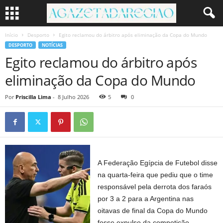
Início
Desporto
Egito reclamou do árbitro após eliminação da Copa do Mundo
DESPORTO
NOTÍCIAS
Egito reclamou do árbitro após
eliminação da Copa do Mundo
Por
Priscilla Lima
-
8 Julho 2026
5
0
A Federação Egípcia de Futebol disse
na quarta-feira que pediu que o time
responsável pela derrota dos faraós
por 3 a 2 para a Argentina nas
oitavas de final da Copa do Mundo
fosse expulso da competição.