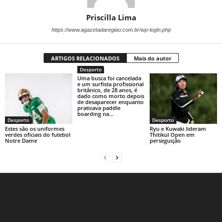
Priscilla Lima
https://www.agazetadaregiao.com.br/wp-login.php
ARTIGOS RELACIONADOS
Mais do autor
Desporto
Uma busca foi cancelada
e um surfista profissional
britânico, de 28 anos, é
dado como morto depois
de desaparecer enquanto
praticava paddle
boarding na...
Desporto
Desporto
Estes são os uniformes
Ryu e Kuwaki lideram
verdes oficiais do futebol
Thitikul Open em
Notre Dame
perseguição