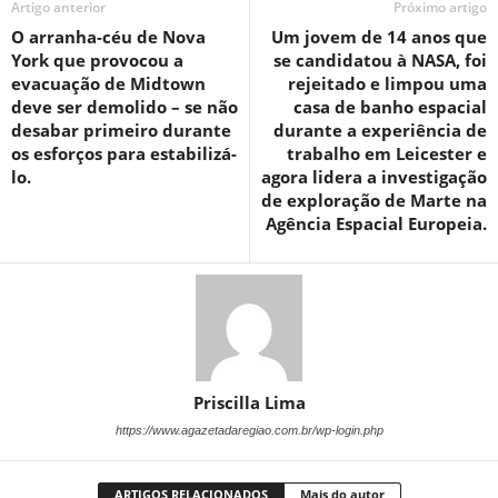
Artigo anterior
Próximo artigo
O arranha-céu de Nova
Um jovem de 14 anos que
York que provocou a
se candidatou à NASA, foi
evacuação de Midtown
rejeitado e limpou uma
deve ser demolido – se não
casa de banho espacial
desabar primeiro durante
durante a experiência de
os esforços para estabilizá-
trabalho em Leicester e
lo.
agora lidera a investigação
de exploração de Marte na
Agência Espacial Europeia.
Priscilla Lima
https://www.agazetadaregiao.com.br/wp-login.php
ARTIGOS RELACIONADOS
Mais do autor