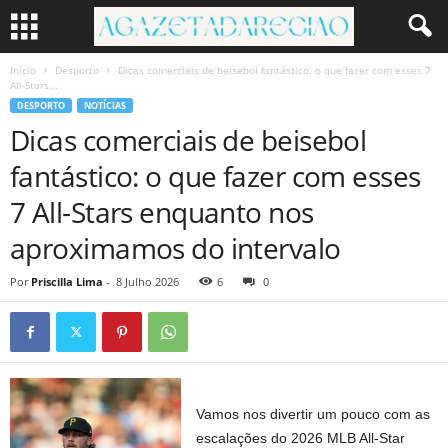
Início
Desporto
Dicas comerciais de beisebol fantástico: o que fazer com esses 7
All-Stars...
DESPORTO
NOTÍCIAS
Dicas comerciais de beisebol
fantástico: o que fazer com esses
7 All-Stars enquanto nos
aproximamos do intervalo
Por
Priscilla Lima
-
8 Julho 2026
6
0
Vamos nos divertir um pouco com as
escalações do 2026 MLB All-Star