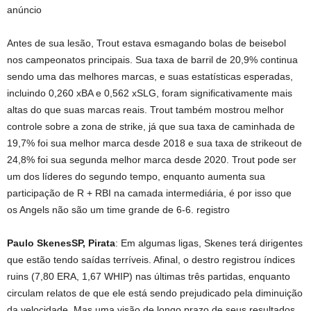
anúncio
Antes de sua lesão, Trout estava esmagando bolas de beisebol
nos campeonatos principais. Sua taxa de barril de 20,9% continua
sendo uma das melhores marcas, e suas estatísticas esperadas,
incluindo 0,260 xBA e 0,562 xSLG, foram significativamente mais
altas do que suas marcas reais. Trout também mostrou melhor
controle sobre a zona de strike, já que sua taxa de caminhada de
19,7% foi sua melhor marca desde 2018 e sua taxa de strikeout de
24,8% foi sua segunda melhor marca desde 2020. Trout pode ser
um dos líderes do segundo tempo, enquanto aumenta sua
participação de R + RBI na camada intermediária, é por isso que
os Angels não são um time grande de 6-6. registro
Paulo Skenes
SP, Pirata
: Em algumas ligas, Skenes terá dirigentes
que estão tendo saídas terríveis. Afinal, o destro registrou índices
ruins (7,80 ERA, 1,67 WHIP) nas últimas três partidas, enquanto
circulam relatos de que ele está sendo prejudicado pela diminuição
da velocidade. Mas uma visão de longo prazo de seus resultados