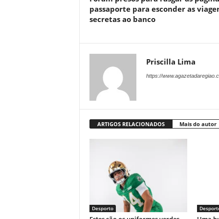
passaporte para esconder as viage
secretas ao banco
Priscilla Lima
https://www.agazetadaregiao.c
ARTIGOS RELACIONADOS
Mais do autor
Desporto
Desport