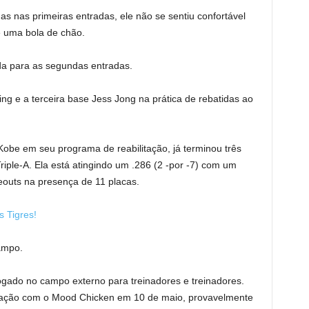
s nas primeiras entradas, ele não se sentiu confortável
 uma bola de chão.
ida para as segundas entradas.
ling e a terceira base Jess Jong na prática de rebatidas ao
o Kobe em seu programa de reabilitação, já terminou três
iple-A. Ela está atingindo um .286 (2 -por -7) com um
eouts na presença de 11 placas.
 Tigres!
ampo.
jogado no campo externo para treinadores e treinadores.
itação com o Mood Chicken em 10 de maio, provavelmente