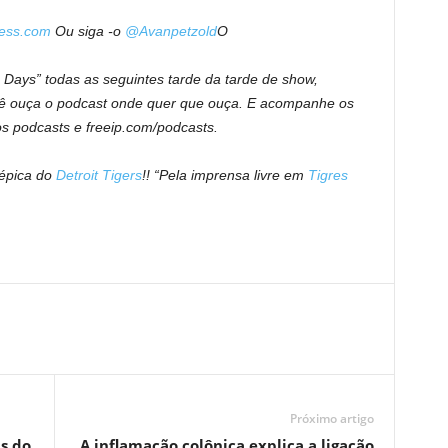
ess.com
Ou siga -o
@Avanpetzold
O
Days” todas as seguintes tarde da tarde de show,
ê ouça o podcast onde quer que ouça. E acompanhe os
os podcasts e freeip.com/podcasts.
 épica do
Detroit Tigers
!! “Pela imprensa livre em
Tigres
Próximo artigo
s do
A inflamação colônica explica a ligação