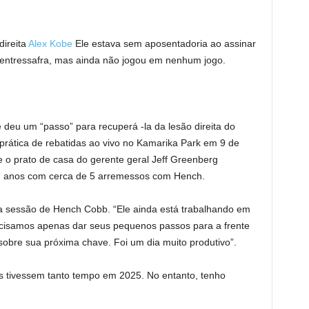
direita
Alex Kobe
Ele estava sem aposentadoria ao assinar
entressafra, mas ainda não jogou em nenhum jogo.
deu um “passo” para recuperá -la da lesão direita do
prática de rebatidas ao vivo no Kamarika Park em 9 de
e o prato de casa do gerente geral Jeff Greenberg
7 anos com cerca de 5 arremessos com Hench.
 a sessão de Hench Cobb. “Ele ainda está trabalhando em
ecisamos apenas dar seus pequenos passos para a frente
obre sua próxima chave. Foi um dia muito produtivo”.
s tivessem tanto tempo em 2025. No entanto, tenho