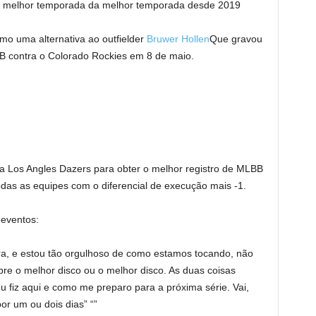
 a melhor temporada da melhor temporada desde 2019
omo uma alternativa ao outfielder
Bruwer Hollen
Que gravou
LB contra o Colorado Rockies em 8 de maio.
 a Los Angles Dazers para obter o melhor registro de MLBB
das as equipes com o diferencial de execução mais -1.
 eventos:
ra, e estou tão orgulhoso de como estamos tocando, não
bre o melhor disco ou o melhor disco. As duas coisas
iz aqui e como me preparo para a próxima série. Vai,
 um ou dois dias” “”