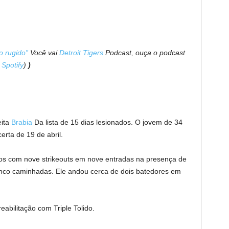
o rugido”
Você vai
Detroit Tigers
Podcast, ouça o podcast
,
Spotify
)
)
eita
Brabia
Da lista de 15 dias lesionados. O jovem de 34
erta de 19 de abril.
rtos com nove strikeouts em nove entradas na presença de
 cinco caminhadas. Ele andou cerca de dois batedores em
eabilitação com Triple Tolido.