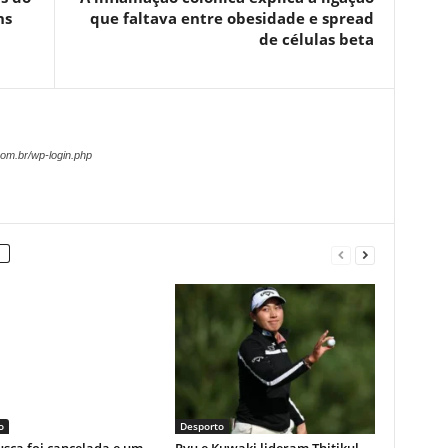
ns
que faltava entre obesidade e spread
de células beta
om.br/wp-login.php
o
Desporto