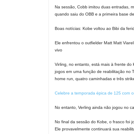
Na sessão, Cobb imitou duas entradas, ma
quando saiu do OBB e a primeira base de
Boas notícias: Kobe voltou ao Bibi da fer
Ele enfrentou o outfielder Matt Matt Viare
vivo
Virling, no entanto, está mais à frente d
jogos em uma função de reabilitação no Tr
home run, quatro caminhadas e três strik
Celebre a temporada épica de 125 com os
No entanto, Verling ainda não jogou no c
No final da sessão do Kobe, o frasco foi 
Ele provavelmente continuará sua reabil