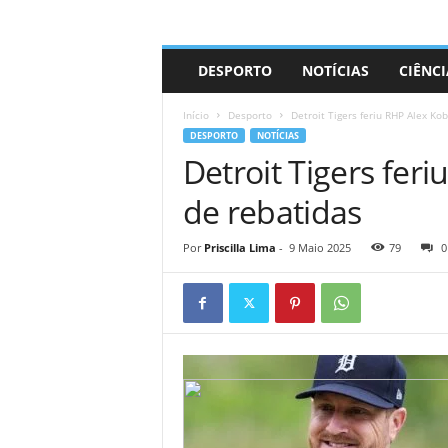
A
DESPORTO
NOTÍCIAS
CIÊNCI
d
r
Início
Desporto
Detroit Tigers feriu RHP Alex Ko
i
DESPORTO
NOTÍCIAS
a
Detroit Tigers fer
n
o
de rebatidas
Por
Priscilla Lima
-
9 Maio 2025
79
0