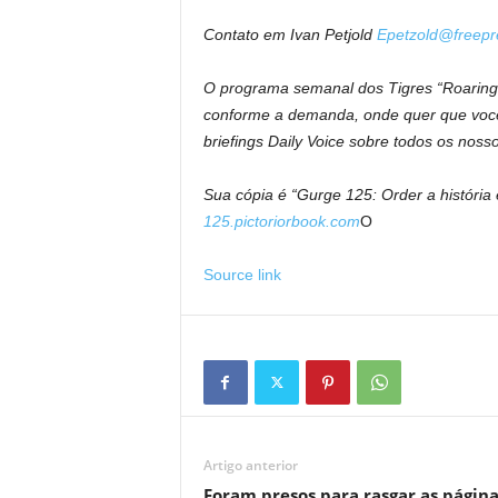
Contato em Ivan Petjold
Epetzold@freepr
O programa semanal dos Tigres “Roaring 
conforme a demanda, onde quer que voc
briefings Daily Voice sobre todos os noss
Sua cópia é “Gurge 125: Order a história
125.pictoriorbook.com
O
Source link
Artigo anterior
Foram presos para rasgar as página