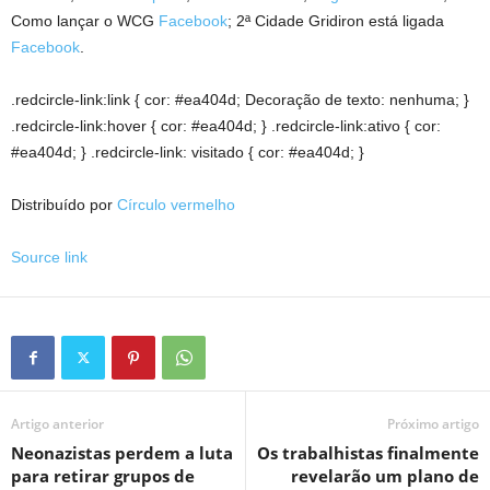
Como lançar o WCG
Facebook
; 2ª Cidade Gridiron está ligada
Facebook
.
.redcircle-link:link { cor: #ea404d; Decoração de texto: nenhuma; }
.redcircle-link:hover { cor: #ea404d; } .redcircle-link:ativo { cor:
#ea404d; } .redcircle-link: visitado { cor: #ea404d; }
Distribuído por
Círculo vermelho
Source link
Artigo anterior
Próximo artigo
Neonazistas perdem a luta
Os trabalhistas finalmente
para retirar grupos de
revelarão um plano de