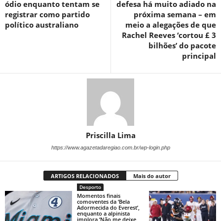
ódio enquanto tentam se
defesa há muito adiado na
registrar como partido
próxima semana – em
político australiano
meio a alegações de que
Rachel Reeves ‘cortou £ 3
bilhões’ do pacote
principal
Priscilla Lima
https://www.agazetadaregiao.com.br/wp-login.php
ARTIGOS RELACIONADOS
Mais do autor
Desporto
Momentos finais
comoventes da ‘Bela
Adormecida do Everest’,
enquanto a alpinista
implora ‘Não me deixe