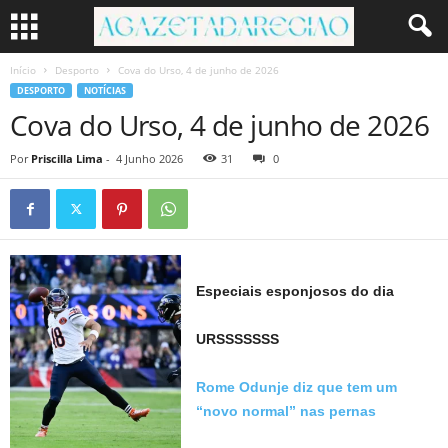
Início
Desporto
Cova do Urso, 4 de junho de 2026
DESPORTO
NOTÍCIAS
Cova do Urso, 4 de junho de 2026
Por
Priscilla Lima
-
4 Junho 2026
31
0
Especiais esponjosos do dia
URSSSSSSS
Rome Odunje diz que tem um
“novo normal” nas pernas