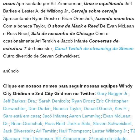
ursos
Apresentado por Bill Zimmerman,
Urso e equilibrado
Jeff
Barkes e Lester A. de Wiltfong Jr.,
Cerveja sobre cerveja
Apresentando Ryan Droste e Brian Orenchuk,
fazendo monstros
Com a boneca Taylor,
O show de Mack e Reed
De Evan McLean
e Ross Reed,
Sala de rascunho de Chicago
Com e
ocasionalmente Ari Temkin e Jacob Infante
Conversas de
estrutura T
de Leicester;
Canal Twitch de streaming de Steven
Outro divertido de Steven Schweickert.
anúncio
Clique em nossos nomes para seguir nossas equipes Windy
City Gridiron e 2nd City Gridiron no Twitter:
Gary Bagger Jr.
;
Jeff Barkes
;
Dra.
;
Sarah Denicolo
;
Ryan Drost
;
Eric Christopher
Durwechter
;
Dan Durkin
;
Boneca Taylor
;
Donald Gooch
;
Kev H.
;
Sam está em casa
;
Jacó Infante
;
Aaron Lemming
;
Evan McLean
;
Dr.
;
Brian Orenchuk
;
Ross Reid
:
Jack e Salo
;
Steven Schweickert
;
Jack Silverstein
;
Ari Temkin
;
Hari Thompson
;
Lester Wiltfong Jr.
;
TJ
Starman
;
Hari Thompson
;
Bill Zimmerman
;
2ª grade da cidade
;