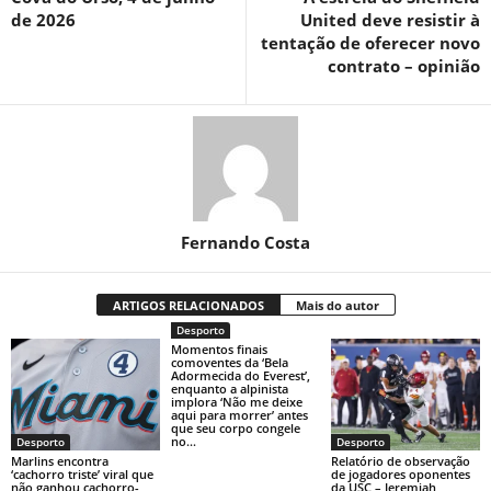
de 2026
United deve resistir à
tentação de oferecer novo
contrato – opinião
Fernando Costa
ARTIGOS RELACIONADOS
Mais do autor
Desporto
Momentos finais
comoventes da ‘Bela
Adormecida do Everest’,
enquanto a alpinista
implora ‘Não me deixe
aqui para morrer’ antes
que seu corpo congele
no...
Desporto
Desporto
Marlins encontra
Relatório de observação
‘cachorro triste’ viral que
de jogadores oponentes
não ganhou cachorro-
da USC – Jeremiah