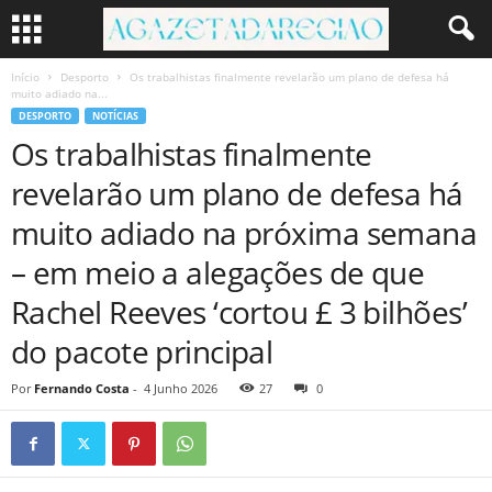
Início
Desporto
Os trabalhistas finalmente revelarão um plano de defesa há
muito adiado na...
DESPORTO
NOTÍCIAS
Os trabalhistas finalmente
revelarão um plano de defesa há
muito adiado na próxima semana
– em meio a alegações de que
Rachel Reeves ‘cortou £ 3 bilhões’
do pacote principal
Por
Fernando Costa
-
4 Junho 2026
27
0