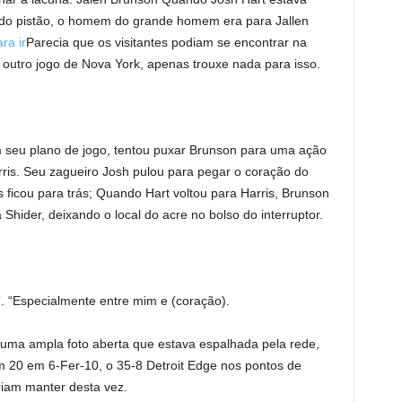
s do pistão, o homem do grande homem era para Jallen
ra ir
Parecia que os visitantes podiam se encontrar na
 outro jogo de Nova York, apenas trouxe nada para isso.
m seu plano de jogo, tentou puxar Brunson para uma ação
Harris. Seu zagueiro Josh pulou para pegar o coração do
 ficou para trás; Quando Hart voltou para Harris, Brunson
a Shider, deixando o local do acre no bolso do interruptor.
. “Especialmente entre mim e (coração).
uma ampla foto aberta que estava espalhada pela rede,
m 20 em 6-Fer-10, o 35-8 Detroit Edge nos pontos de
iam manter desta vez.