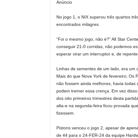
Anúncio
No jogo 1, o NIX superou três quartos tr
encontrados milagres.
“Foi o mesmo jogo, não é?” All Star Cent
conseguir 21-0 corridas, não podemos e
esperar virar um interruptor e, de repent
Linhas de sementes de um lado, era um d
Mais do que Nova York de fevereiro; Os P
não fossem ainda melhores, havia todas a
podem tremer essa crença. Em vez disso, 
dos oito primeiros trimestres desta part
alta-e na segunda-feira ficou provada q
fizessem.
Pistons venceu o jogo 2, apesar de apenas
de 44 para o 24-FER-24 da equipe Hardw