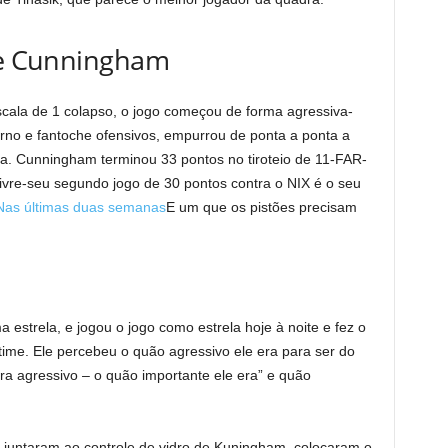
 de Cunningham
cala de 1 colapso, o jogo começou de forma agressiva-
no e fantoche ofensivos, empurrou de ponta a ponta a
a. Cunningham terminou 33 pontos no tiroteio de 11-FAR-
ivre-seu segundo jogo de 30 pontos contra o NIX é o seu
Nas últimas duas semanas
E um que os pistões precisam
uma estrela, e jogou o jogo como estrela hoje à noite e fez o
time. Ele percebeu o quão agressivo ele era para ser do
ra agressivo – o quão importante ele era” e quão
 juntaram ao controle de vidro de Kuningham, colocaram o