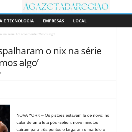
A E TECNOLOGIA
EMPRESAS
LOCAL
x na série 1-1 novamente: ‘Vimos algo’
spalharam o nix na série
mos algo’
0
NOVA YORK – Os pistões estavam lá de novo: no
calor de uma luta pós -setion, nove minutos
caíram para três pontos e largaram o martelo e