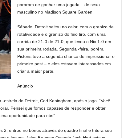
pararam de ganhar uma jogada – de sexo
masculino no Madison Square Garden.
Sábado, Detroit saltou no calor, com o granizo de
rotatividade e o granizo do feio tiro, com uma
corrida de 21-0 de 21-0, que levou o Nix 1-0 em
sua primeira rodada. Segunda -feira, porém,
Pistons teve a segunda chance de impressionar o
primeiro post – e eles estavam interessados ​​em
criar a maior parte.
Anúncio
 -estrela do Detroit, Cad Kaningham, após o jogo. “Você
rar. Pensei que fomos capazes de responder e obter
tima oportunidade para nós”.
s 2, entrou no bônus através do quadro final e tritura seu
echar a lacuna. Jalen Brunson Quando Josh Hart estava