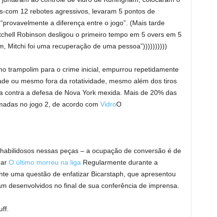
s-com 12 rebotes agressivos, levaram 5 pontos de
provavelmente a diferença entre o jogo”. (Mais tarde
tchell Robinson desligou o primeiro tempo em 5 overs em 5
, Mitchi foi uma recuperação de uma pessoa”))))))))))
mo trampolim para o crime inicial, empurrou repetidamente
dade ou mesmo fora da rotatividade, mesmo além dos tiros
a contra a defesa de Nova York mexida. Mais de 20% das
rmadas no jogo 2, de acordo com
Vidro
O
habilidosos nessas peças – a ocupação de conversão é de
gar
O último morreu na liga
Regularmente durante a
nte uma questão de enfatizar Bicarstaph, que apresentou
m desenvolvidos no final de sua conferência de imprensa.
ff.