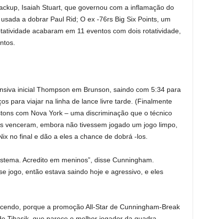
ckup, Isaiah Stuart, que governou com a inflamação do
e usada a dobrar Paul Rid; O ex -76rs Big Six Points, um
otatividade acabaram em 11 eventos com dois rotatividade,
ntos.
nsiva inicial Thompson em Brunson, saindo com 5:34 para
os para viajar na linha de lance livre tarde. (Finalmente
tons com Nova York – uma discriminação que o técnico
es venceram, embora não tivessem jogado um jogo limpo,
x no final e dão a eles a chance de dobrá -los.
sistema. Acredito em meninos”, disse Cunningham.
jogo, então estava saindo hoje e agressivo, e eles
encendo, porque a promoção All-Star de Cunningham-Break
a de Tihasik, que parece o melhor jogador da quadra.