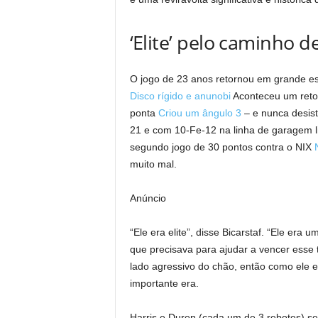
‘Elite’ pelo caminho
O jogo de 23 anos retornou em grande es
Disco rígido e anunobi
Aconteceu um retor
ponta
Criou um ângulo 3
– e nunca desist
21 e com 10-Fe-12 na linha de garagem l
segundo jogo de 30 pontos contra o NIX
muito mal.
Anúncio
“Ele era elite”, disse Bicarstaf. “Ele era 
que precisava para ajudar a vencer esse 
lado agressivo do chão, então como ele e
importante era.
Harris e Duren (cada um de 3 rebotes) se