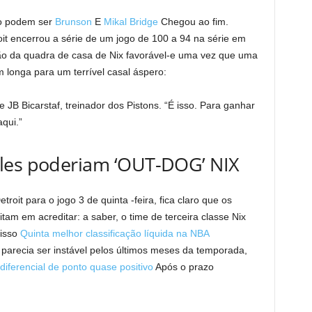
go podem ser
Brunson
E
Mikal Bridge
Chegou ao fim.
oit encerrou a série de um jogo de 100 a 94 na série em
ção da quadra de casa de Nix favorável-e uma vez que uma
longa para um terrível casal áspero:
 JB Bicarstaf, treinador dos Pistons. “É isso. Para ganhar
qui.”
les poderiam ‘OUT-DOG’ NIX
roit para o jogo 3 de quinta -feira, fica claro que os
tam em acreditar: a saber, o time de terceira classe Nix
 isso
Quinta melhor classificação líquida na NBA
arecia ser instável pelos últimos meses da temporada,
diferencial de ponto quase positivo
Após o prazo