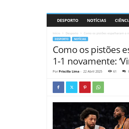
A
DESPORTO
NOTÍCIAS
CIÊNCI
d
r
Início
Desporto
Como os pistões espalharam o ni
i
DESPORTO
NOTÍCIAS
a
Como os pistões e
n
o
1-1 novamente: ‘Vi
Por
Priscilla Lima
-
22 Abril 2025
61