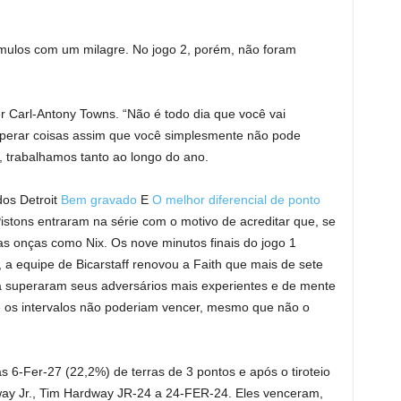
êmulos com um milagre. No jogo 2, porém, não foram
er Carl-Antony Towns. “Não é todo dia que você vai
sperar coisas assim que você simplesmente não pode
e, trabalhamos tanto ao longo do ano.
os Detroit
Bem gravado
E
O melhor diferencial de ponto
istons entraram na série com o motivo de acreditar que, se
s onças como Nix. Os nove minutos finais do jogo 1
a equipe de Bicarstaff renovou a Faith que mais de sete
ida superaram seus adversários mais experientes e de mente
ue os intervalos não poderiam vencer, mesmo que não o
 6-Fer-27 (22,2%) de terras de 3 pontos e após o tiroteio
ay Jr., Tim Hardway JR-24 a 24-FER-24. Eles venceram,