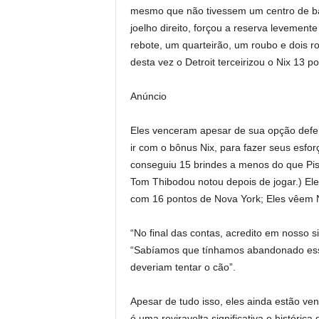
mesmo que não tivessem um centro de ba
joelho direito, forçou a reserva levement
rebote, um quarteirão, um roubo e dois r
desta vez o Detroit terceirizou o Nix 13 po
Anúncio
Eles venceram apesar de sua opção defe
ir com o bônus Nix, para fazer seus esforç
conseguiu 15 brindes a menos do que Pis
Tom Thibodou notou depois de jogar.) El
com 16 pontos de Nova York; Eles vêem Ni
“No final das contas, acredito em nosso 
“Sabíamos que tínhamos abandonado esse 
deveriam tentar o cão”.
Apesar de tudo isso, eles ainda estão v
é uma reviravolta significativa e históric