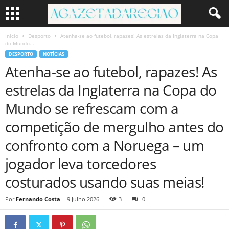
Início
Desporto
Atenha-se ao futebol, rapazes! As estrelas da Inglaterra na Copa
do Mundo...
DESPORTO
NOTÍCIAS
Atenha-se ao futebol, rapazes! As
estrelas da Inglaterra na Copa do
Mundo se refrescam com a
competição de mergulho antes do
confronto com a Noruega – um
jogador leva torcedores
costurados usando suas meias!
Por
Fernando Costa
-
9 Julho 2026
3
0