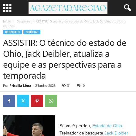
Início
Desporto
ASSISTIR: O técnico do estado de Ohio, Jack Deibler, atualiza a
equipe...
DESPORTO
NOTÍCIAS
ASSISTIR: O técnico do estado de
Ohio, Jack Deibler, atualiza a
equipe e as perspectivas para a
temporada
Por
Priscilla Lima
-
2 Junho 2026
31
0
Se você perdeu,
Estado de Ohio
Treinador de basquete
Jack Dibbler