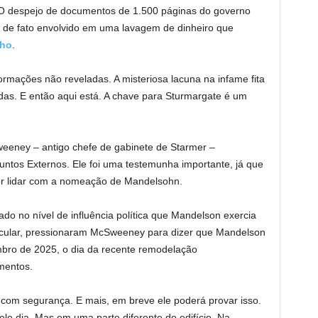
 O despejo de documentos de 1.500 páginas do governo
a de fato envolvido em uma lavagem de dinheiro que
lho
.
formações não reveladas. A misteriosa lacuna na infame fita
das. E então aqui está. A chave para Sturmargate é um
eney – antigo chefe de gabinete de Starmer –
tos Externos. Ele foi uma testemunha importante, já que
or lidar com a nomeação de Mandelsohn.
do no nível de influência política que Mandelson exercia
icular, pressionaram McSweeney para dizer que Mandelson
bro de 2025, o dia da recente remodelação
mentos.
com segurança. E mais, em breve ele poderá provar isso.
e dia. Mas em uma parte diferente do edifício. Na