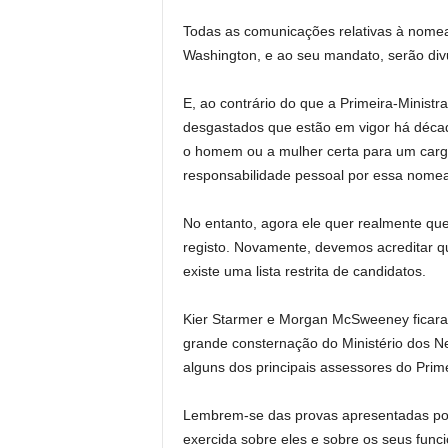
Todas as comunicações relativas à nom
Washington, e ao seu mandato, serão di
E, ao contrário do que a Primeira-Ministr
desgastados que estão em vigor há décad
o homem ou a mulher certa para um cargo
responsabilidade pessoal por essa nomea
No entanto, agora ele quer realmente qu
registo. Novamente, devemos acreditar
existe uma lista restrita de candidatos.
Kier Starmer e Morgan McSweeney ficar
grande consternação do Ministério dos N
alguns dos principais assessores do Primei
Lembrem-se das provas apresentadas por 
exercida sobre eles e sobre os seus func