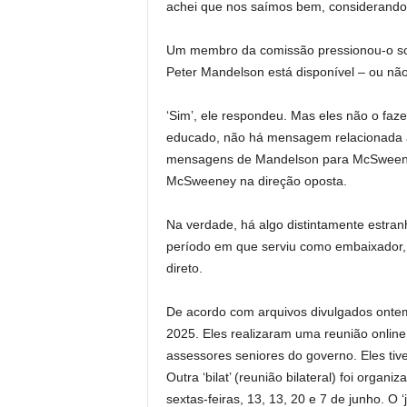
achei que nos saímos bem, considerando a
Um membro da comissão pressionou-o sob
Peter Mandelson está disponível – ou nã
‘Sim’, ele respondeu. Mas eles não o fa
educado, não há mensagem relacionada a
mensagens de Mandelson para McSweeney
McSweeney na direção oposta.
Na verdade, há algo distintamente estra
período em que serviu como embaixador
direto.
De acordo com arquivos divulgados ontem
2025. Eles realizaram uma reunião online
assessores seniores do governo. Eles ti
Outra ‘bilat’ (reunião bilateral) foi organi
sextas-feiras, 13, 13, 20 e 7 de junho. O