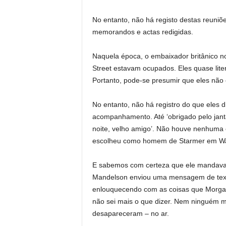
No entanto, não há registo destas reuni
memorandos e actas redigidas.
Naquela época, o embaixador britânico n
Street estavam ocupados. Eles quase lit
Portanto, pode-se presumir que eles não e
No entanto, não há registro do que eles 
acompanhamento. Até ‘obrigado pelo jant
noite, velho amigo’. Não houve nenhum
escolheu como homem de Starmer em Wa
E sabemos com certeza que ele mandava
Mandelson enviou uma mensagem de texto
enlouquecendo com as coisas que Morgan 
não sei mais o que dizer. Nem ninguém
desapareceram – no ar.