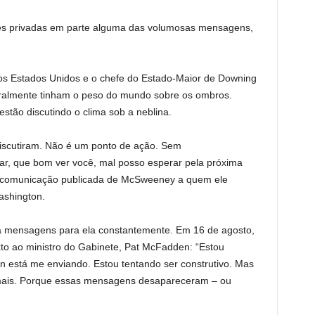
ões privadas em parte alguma das volumosas mensagens,
os Estados Unidos e o chefe do Estado-Maior de Downing
eralmente tinham o peso do mundo sobre os ombros.
stão discutindo o clima sob a neblina.
discutiram. Não é um ponto de ação. Sem
ar, que bom ver você, mal posso esperar pela próxima
a comunicação publicada de McSweeney a quem ele
shington.
 mensagens para ela constantemente. Em 16 de agosto,
 ao ministro do Gabinete, Pat McFadden: “Estou
está me enviando. Estou tentando ser construtivo. Mas
 mais. Porque essas mensagens desapareceram – ou