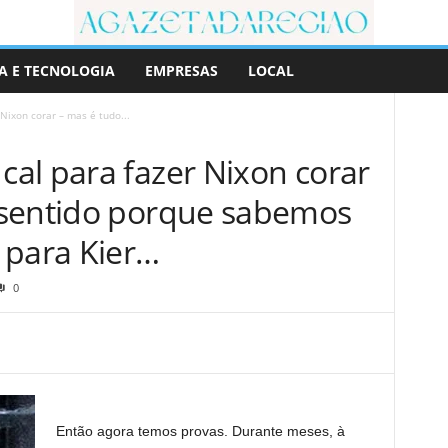
A E TECNOLOGIA
EMPRESAS
LOCAL
Nixon corar – mas é tudo...
al para fazer Nixon corar
 sentido porque sabemos
 para Kier…
0
Então agora temos provas. Durante meses, à