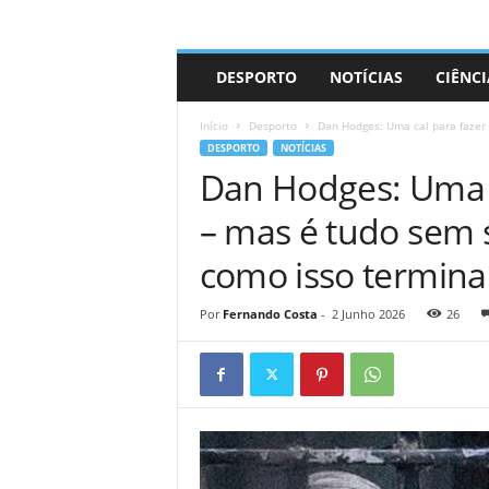
A
DESPORTO
NOTÍCIAS
CIÊNCI
d
r
Início
Desporto
Dan Hodges: Uma cal para fazer 
i
DESPORTO
NOTÍCIAS
a
Dan Hodges: Uma c
n
o
– mas é tudo sem
como isso termina
Por
Fernando Costa
-
2 Junho 2026
26