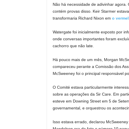
Não há necessidade de adivinhar agora.
contém provas disso. Keir Starmer estav
transformaria Richard Nixon em
o verme
Watergate foi inicialmente exposto por in
onde conversas importantes foram excluí
cachorro que não late.
Há pouco mais de um mês, Morgan McSwe
compareceu perante a Comissão dos Assun
McSweeney foi o principal responsável p
O Comité estava particularmente interessa
sobre as operações da Sir Care. Em part
esteve em Downing Street em 5 de Setem
governamental, e orquestrou os aconteci
Isso estava errado, declarou McSweeney 
Mandelson era de fato o número 10 naquel