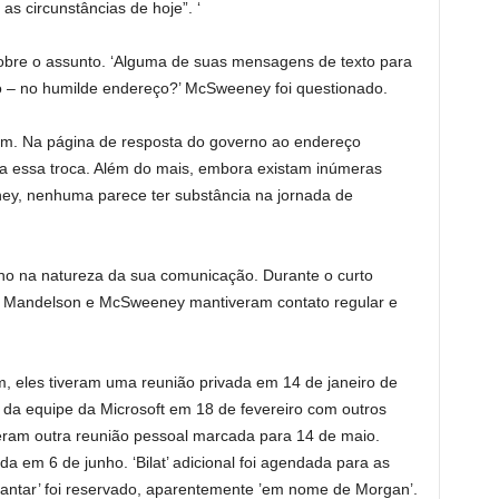
s circunstâncias de hoje”. ‘
re o assunto. ‘Alguma de suas mensagens de texto para
o – no humilde endereço?’ McSweeney foi questionado.
zem. Na página de resposta do governo ao endereço
 essa troca. Além do mais, embora existam inúmeras
, nenhuma parece ter substância na jornada de
nho na natureza da sua comunicação. Durante o curto
, Mandelson e McSweeney mantiveram contato regular e
, eles tiveram uma reunião privada em 14 de janeiro de
 da equipe da Microsoft em 18 de fevereiro com outros
veram outra reunião pessoal marcada para 14 de maio.
zada em 6 de junho. ‘Bilat’ adicional foi agendada para as
 ‘jantar’ foi reservado, aparentemente ’em nome de Morgan’.