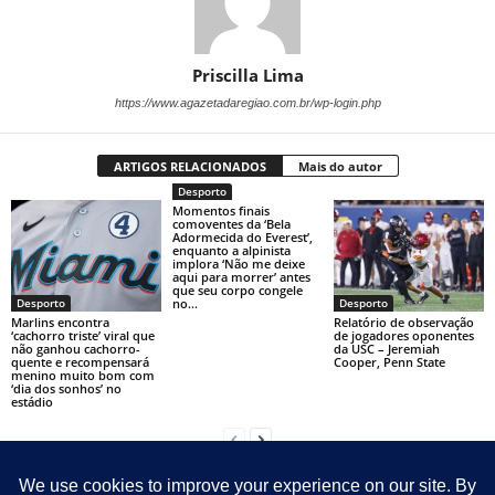
Priscilla Lima
https://www.agazetadaregiao.com.br/wp-login.php
ARTIGOS RELACIONADOS
Mais do autor
Desporto
Momentos finais
comoventes da ‘Bela
Adormecida do Everest’,
enquanto a alpinista
implora ‘Não me deixe
aqui para morrer’ antes
que seu corpo congele
no...
Desporto
Desporto
Marlins encontra
Relatório de observação
‘cachorro triste’ viral que
de jogadores oponentes
não ganhou cachorro-
da USC – Jeremiah
quente e recompensará
Cooper, Penn State
menino muito bom com
‘dia dos sonhos’ no
estádio