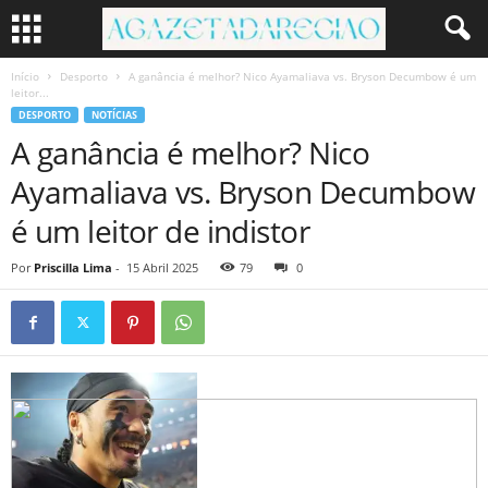
Início
Desporto
A ganância é melhor? Nico Ayamaliava vs. Bryson Decumbow é um
leitor...
DESPORTO
NOTÍCIAS
A ganância é melhor? Nico
Ayamaliava vs. Bryson Decumbow
é um leitor de indistor
Por
Priscilla Lima
-
15 Abril 2025
79
0