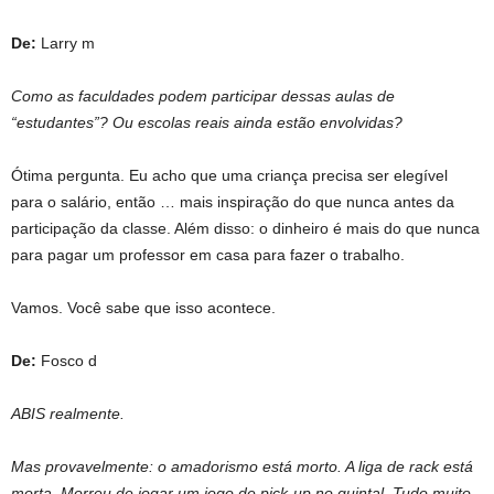
De:
Larry m
Como as faculdades podem participar dessas aulas de
“estudantes”? Ou escolas reais ainda estão envolvidas?
Ótima pergunta. Eu acho que uma criança precisa ser elegível
para o salário, então … mais inspiração do que nunca antes da
participação da classe. Além disso: o dinheiro é mais do que nunca
para pagar um professor em casa para fazer o trabalho.
Vamos. Você sabe que isso acontece.
De:
Fosco d
ABIS realmente.
Mas provavelmente: o amadorismo está morto. A liga de rack está
morta. Morreu de jogar um jogo de pick-up no quintal. Tudo muito