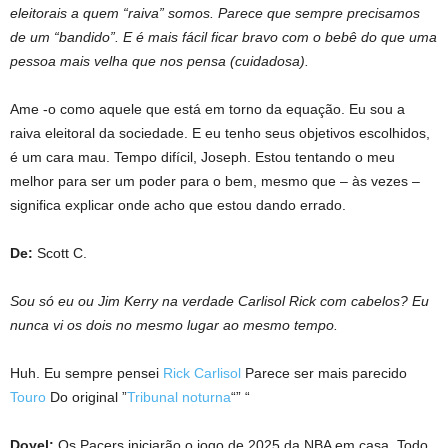
eleitorais a quem “raiva” somos. Parece que sempre precisamos
de um “bandido”. E é mais fácil ficar bravo com o bebê do que uma
pessoa mais velha que nos pensa (cuidadosa).
Ame -o como aquele que está em torno da equação. Eu sou a
raiva eleitoral da sociedade. E eu tenho seus objetivos escolhidos,
é um cara mau. Tempo difícil, Joseph. Estou tentando o meu
melhor para ser um poder para o bem, mesmo que – às vezes –
significa explicar onde acho que estou dando errado.
De:
Scott C.
Sou só eu ou Jim Kerry na verdade Carlisol Rick com cabelos? Eu
nunca vi os dois no mesmo lugar ao mesmo tempo.
Huh. Eu sempre pensei
Rick Carlisol
Parece ser mais parecido
Touro
Do original ”
Tribunal noturna
“” “
Doyel:
Os Pacers iniciarão o jogo de 2025 da NBA em casa. Todo