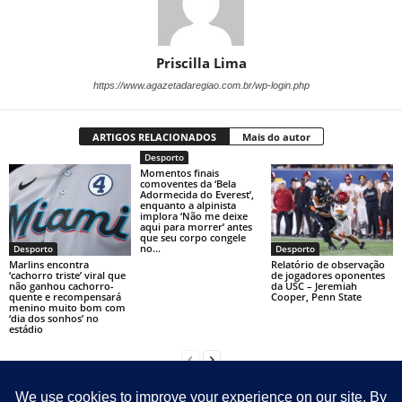
Priscilla Lima
https://www.agazetadaregiao.com.br/wp-login.php
ARTIGOS RELACIONADOS
Mais do autor
Desporto
Momentos finais
comoventes da ‘Bela
Adormecida do Everest’,
enquanto a alpinista
implora ‘Não me deixe
aqui para morrer’ antes
que seu corpo congele
no...
Desporto
Desporto
Marlins encontra
Relatório de observação
‘cachorro triste’ viral que
de jogadores oponentes
não ganhou cachorro-
da USC – Jeremiah
quente e recompensará
Cooper, Penn State
menino muito bom com
‘dia dos sonhos’ no
estádio