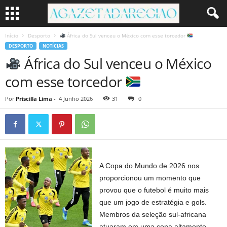
Início
Desporto
África do Sul venceu o México com esse torcedor
DESPORTO
NOTÍCIAS
África do Sul venceu o México
com esse torcedor
Por
Priscilla Lima
-
4 Junho 2026
31
0
A Copa do Mundo de 2026 nos
proporcionou um momento que
provou que o futebol é muito mais
que um jogo de estratégia e gols.
Membros da seleção sul-africana
atuaram em uma cena altamente