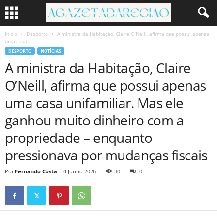
Início
Desporto
A ministra da Habitação, Claire O’Neill, afirma que possui apenas
uma casa...
DESPORTO
NOTÍCIAS
A ministra da Habitação, Claire
O’Neill, afirma que possui apenas
uma casa unifamiliar. Mas ele
ganhou muito dinheiro com a
propriedade – enquanto
pressionava por mudanças fiscais
Por
Fernando Costa
-
4 Junho 2026
30
0