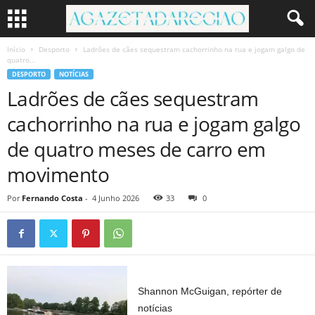
Início
Desporto
Ladrões de cães sequestram cachorrinho na rua e jogam galgo de
quatro...
DESPORTO
NOTÍCIAS
Ladrões de cães sequestram
cachorrinho na rua e jogam galgo
de quatro meses de carro em
movimento
Por
Fernando Costa
-
4 Junho 2026
33
0
Shannon McGuigan, repórter de
notícias