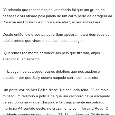
“O relatório que recebemos do veterinário foi que um grupo de
pessoas o viu atirado pela janela de um carro perto da garagem da
Porsche em Chiswick e o trouxe até eles”, acrescentou Lara.
Desde então, ele e seu parceiro Sam apelaram para dois tipos de
adolescentes que viram o que aconteceu a seguir.
“Queremos realmente agradecê-los pelo que fizeram, anjos
absolutos”, acrescentou.
— E peça-lhes quaisquer outros detalhes que nos ajudem a
descobrir por que Sally estava naquele carro sem a coleira.
Um porta-voz da Met Police disse: ‘Na segunda-feira, 25 de maio,
foi feito um relatório à polícia de que um cachorro havia escapado
de seu dono na vila de Chiswick e foi tragicamente encontrado
morto na A4 sentido oeste, no cruzamento com Harvard Road. O
incidente aconteceu por volta das 21h15 de domingo, 24 de maio.