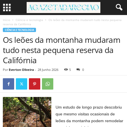
Início
Ciência e tecnologia
Os leões da montanha mudaram tudo nesta pequena
reserva da Califórnia
CIÊNCIA E TECNOLOGIA
Os leões da montanha mudaram
tudo nesta pequena reserva da
Califórnia
Por
Everton Oliveira
-
28 Junho 2026
5
0
Um estudo de longo prazo descobriu
que mesmo visitas ocasionais de
leões da montanha podem remodelar