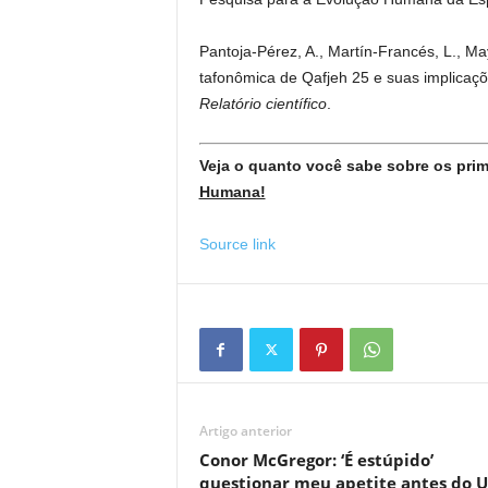
Pantoja-Pérez, A., Martín-Francés, L., May
tafonômica de Qafjeh 25 e suas implicaçõe
Relatório científico
.
Veja o quanto você sabe sobre os pr
Humana!
Source link
Artigo anterior
Conor McGregor: ‘É estúpido’
questionar meu apetite antes do 