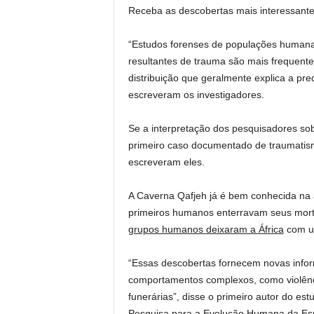
Receba as descobertas mais interessante
“Estudos forenses de populações humana
resultantes de trauma são mais frequent
distribuição que geralmente explica a pre
escreveram os investigadores.
Se a interpretação dos pesquisadores sobr
primeiro caso documentado de traumatismo
escreveram eles.
A Caverna Qafjeh já é bem conhecida na 
primeiros humanos enterravam seus mor
grupos humanos deixaram a África
com um
“Essas descobertas fornecem novas infor
comportamentos complexos, como violência
funerárias”, disse o primeiro autor do est
Pesquisa para a Evolução Humana da E