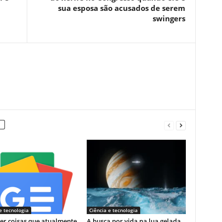
sua esposa são acusados ​​​​de serem
swingers
e tecnologia
Ciência e tecnologia
zer coisas que atualmente
A busca por vida na lua gelada