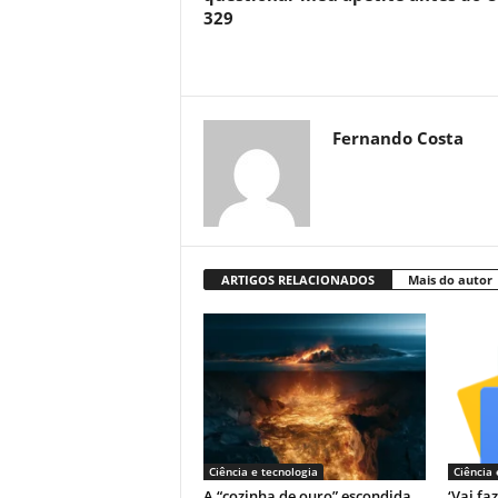
329
Fernando Costa
ARTIGOS RELACIONADOS
Mais do autor
Ciência e tecnologia
Ciência 
A “cozinha de ouro” escondida
‘Vai fa