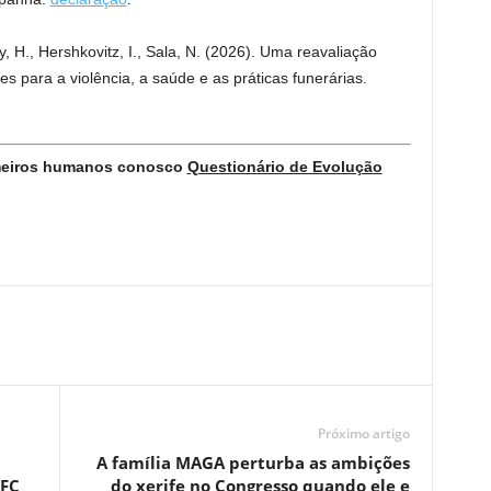
, H., Hershkovitz, I., Sala, N. (2026). Uma reavaliação
s para a violência, a saúde e as práticas funerárias.
imeiros humanos conosco
Questionário de Evolução
Próximo artigo
A família MAGA perturba as ambições
UFC
do xerife no Congresso quando ele e