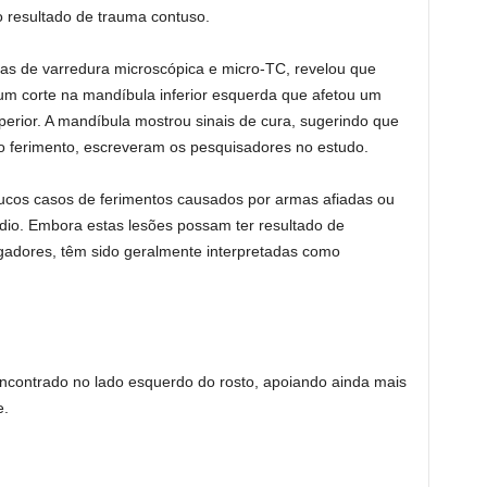
resultado de trauma contuso.
as de varredura microscópica e micro-TC, revelou que
um corte na mandíbula inferior esquerda que afetou um
erior. A mandíbula mostrou sinais de cura, sugerindo que
o ferimento, escreveram os pesquisadores no estudo.
ucos casos de ferimentos causados ​​por armas afiadas ou
édio. Embora estas lesões possam ter resultado de
igadores, têm sido geralmente interpretadas como
encontrado no lado esquerdo do rosto, apoiando ainda mais
e.