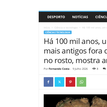
A
DESPORTO
NOTÍCIAS
CIÊNCI
d
r
Início
Ciência e tecnologia
Há 100 mil anos, um 
i
CIÊNCIA E TECNOLOGIA
a
Há 100 mil anos,
n
o
mais antigos fora 
no rosto, mostra a
Por
Fernando Costa
-
9 Julho 2026
8