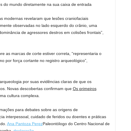
s do mundo diretamente na sua caixa de entrada
s modernas revelaram que lesões craniofaciais
emente observadas no lado esquerdo do crânio, uma
dominância de agressores destros em colisões frontais”,
e as marcas de corte estiver correta, “representaria o
 por força cortante no registro arqueológico”,
arqueologia por suas evidências claras de que os
tos. Novas descobertas confirmam que
Os primeiros
a cultura complexa.
mações para debates sobre as origens de
 interpessoal, cuidado de feridos ou doentes e práticas
udo.
Ana Pantoza Perez
Paleontólogo do Centro Nacional de
spanha.
declaração
.