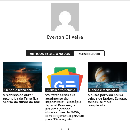
Everton Oliveira
ARTIGOS RELACIONADOS
Mais do autor
Ciência e tecnologia
Ciência e tecnologia
Ciência e tecnologia
A “cozinha de ouro”
‘Vai fazer coisas que
A busca por vida na lua
escondida da Terra fica
atualmente são
gelada de Júpiter, Europa,
abaixo do fundo do mar
impossíveis’: Telescópio
tornou-se mais
Espacial Romano, o
complicada
próximo grande
observatório da NASA,
com lançamento previsto
para 30 de agosto –...