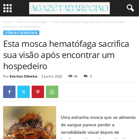
Início
Ciência e tecnologia
Esta mosca hematófaga sacrifica sua visão após
encontrar um hospedeiro
CIÊNCIA E TECNOLOGIA
Esta mosca hematófaga sacrifica
sua visão após encontrar um
hospedeiro
Por
Everton Oliveira
-
3 Junho 2026
46
0
Uma estranha mosca que se alimenta
de sangue parece perder a
sensibilidade visual depois de