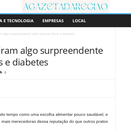
A E TECNOLOGIA
EMPRESAS
LOCAL
m algo surpreendente sobre batatas fritas e diabetes
riram algo surpreendente
s e diabetes
0
 muito tempo como uma escolha alimentar pouco saudável, e
mais merecedoras dessa reputação do que outros pratos