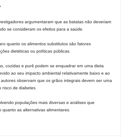
?
vestigadores argumentaram que as batatas não deveriam
ndo se consideram os efeitos para a saúde.
o quanto os alimentos substitutos são fatores
es dietéticas ou políticas públicas.
das, cozidas e purê podem se enquadrar em uma dieta
evido ao seu impacto ambiental relativamente baixo e ao
 os autores observam que os grãos integrais devem ser uma
o risco de diabetes.
lvendo populações mais diversas e análises que
quanto as alternativas alimentares.