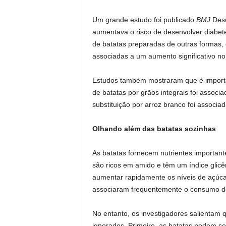
Um grande estudo foi publicado
BMJ
Desc
aumentava o risco de desenvolver diabet
de batatas preparadas de outras formas
associadas a um aumento significativo no 
Estudos também mostraram que é importan
de batatas por grãos integrais foi associ
substituição por arroz branco foi associad
Olhando além das batatas sozinhas
As batatas fornecem nutrientes importante
são ricos em amido e têm um índice glicê
aumentar rapidamente os níveis de açúcar
associaram frequentemente o consumo de 
No entanto, os investigadores salientam 
ignorados. Primeiro, as batatas podem s