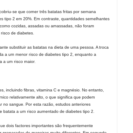
obriu-se que comer três batatas fritas por semana
es tipo 2 em 20%. Em contraste, quantidades semelhantes
, como cozidas, assadas ou amassadas, não foram
risco de diabetes.
te substituir as batatas na dieta de uma pessoa. A troca
ada a um menor risco de diabetes tipo 2, enquanto a
a a um risco maior.
s, incluindo fibras, vitamina C e magnésio. No entanto,
mico relativamente alto, o que significa que podem
 no sangue. Por esta razão, estudos anteriores
batata a um risco aumentado de diabetes tipo 2.
que dois factores importantes são frequentemente
er preparadas de maneiras muito diferentes. Em segundo