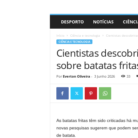
A
DESPORTO
NOTÍCIAS
CIÊNCI
d
r
Início
Ciência e tecnologia
Cientistas descobrira
i
CIÊNCIA E TECNOLOGIA
a
Cientistas descob
n
o
sobre batatas frita
Por
Everton Oliveira
-
3 Junho 2026
33
As batatas fritas têm sido criticadas há
novas pesquisas sugerem que podem ser 
de batata.