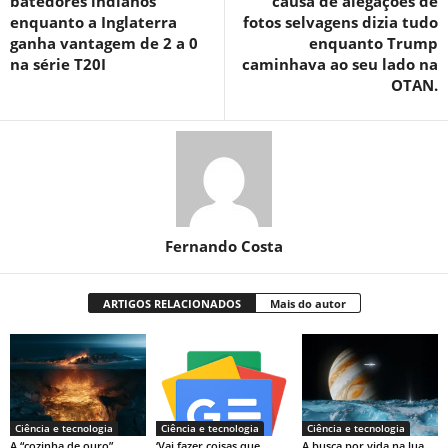
batedores indianos
causa de alegações de
enquanto a Inglaterra
fotos selvagens dizia tudo
ganha vantagem de 2 a 0
enquanto Trump
na série T20I
caminhava ao seu lado na
OTAN.
Fernando Costa
ARTIGOS RELACIONADOS
Mais do autor
Ciência e tecnologia
Ciência e tecnologia
Ciência e tecnologia
A “cozinha de ouro”
‘Vai fazer coisas que
A busca por vida na lua