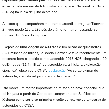
capturado pela câmera pela primeira vez pela sonda Tianwen-2
enviada pela missão da Administração Espacial Nacional da China
(CNSA) no início de julho deste ano.
As fotos que acompanham mostram o asteróide irregular Tianwen-
2 – que mede 138 a 328 pés de diâmetro – arremessando-se
através do vácuo do espaço.
“Depois de uma viagem de 400 dias e um bilhão de quilômetros
(621 milhões de milhas), a sonda Tianwen-2 teve recentemente um
encontro bem-sucedido com o asteroide 2016 HO3, chegando a 20
quilômetros (12,4 milhas) do asteroide para iniciar a exploração
científica”, observou a CNSA.
declaração
“Ao se aproximar do
asteróide, a sonda adquiriu dados de imagem.”
Isto marca um marco importante na missão da nave espacial, que
foi lançada a partir do Centro de Lançamento de Satélites de
Xichang como parte da primeira missão de retorno de amostras de
asteróides da CNSA.