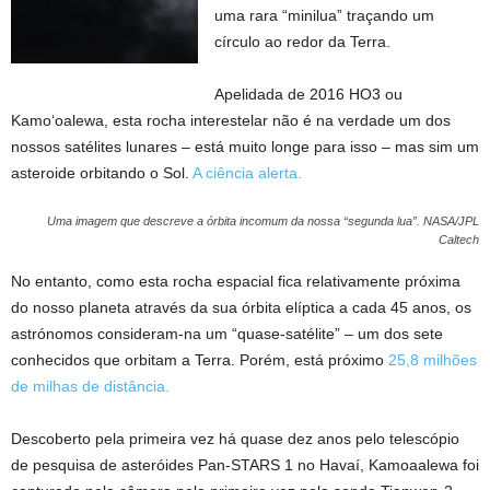
uma rara “minilua” traçando um
círculo ao redor da Terra.
Apelidada de 2016 HO3 ou
Kamoʻoalewa, esta rocha interestelar não é na verdade um dos
nossos satélites lunares – está muito longe para isso – mas sim um
asteroide orbitando o Sol.
A ciência alerta.
Uma imagem que descreve a órbita incomum da nossa “segunda lua”.
NASA/JPL
Caltech
No entanto, como esta rocha espacial fica relativamente próxima
do nosso planeta através da sua órbita elíptica a cada 45 anos, os
astrónomos consideram-na um “quase-satélite” – um dos sete
conhecidos que orbitam a Terra. Porém, está próximo
25,8 milhões
de milhas de distância.
Descoberto pela primeira vez há quase dez anos pelo telescópio
de pesquisa de asteróides Pan-STARS 1 no Havaí, Kamoaalewa foi