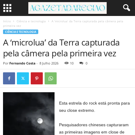
Início
Ciência e tecnologia
A ‘microlua’ da Terra capturada pela câmera pela
primeira vez
CIÊNCIA E TECNOLOGIA
A ‘microlua’ da Terra capturada
pela câmera pela primeira vez
Por
Fernando Costa
-
8 Julho 2026
10
0
Esta estrela do rock está pronta para
seu close extremo.
Pesquisadores chineses capturaram
as primeiras imagens em close de