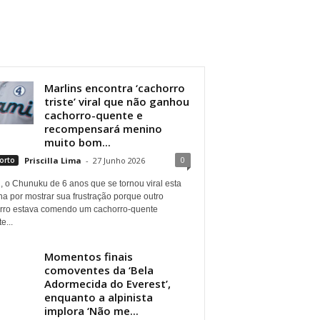
Marlins encontra ‘cachorro
triste’ viral que não ganhou
cachorro-quente e
recompensará menino
muito bom...
0
orto
Priscilla Lima
-
27 Junho 2026
, o Chunuku de 6 anos que se tornou viral esta
a por mostrar sua frustração porque outro
rro estava comendo um cachorro-quente
e...
Momentos finais
comoventes da ‘Bela
Adormecida do Everest’,
enquanto a alpinista
implora ‘Não me...