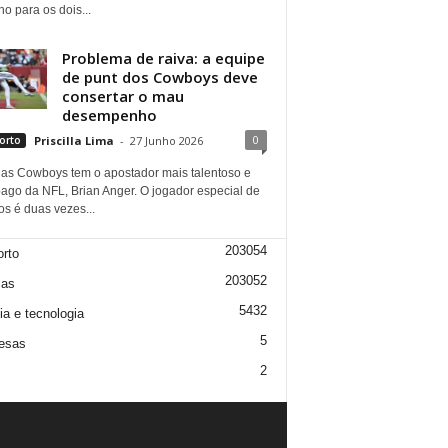
ho para os dois...
Problema de raiva: a equipe
de punt dos Cowboys deve
consertar o mau
desempenho
0
orto
Priscilla Lima
-
27 Junho 2026
las Cowboys tem o apostador mais talentoso e
ago da NFL, Brian Anger. O jogador especial de
s é duas vezes...
203054
rto
203052
ias
5432
ia e tecnologia
5
esas
2