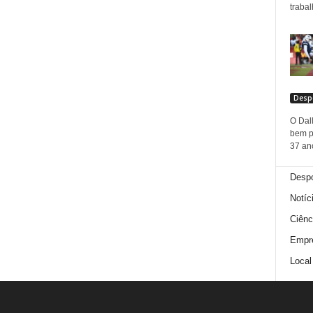
trabal
Desp
O Dal
bem p
37 ano
Despo
Notíc
Ciênc
Empr
Local