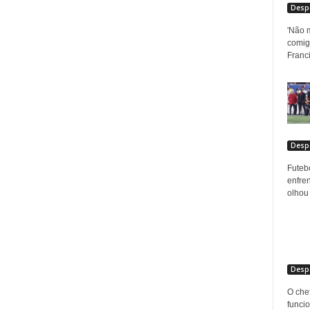
Desp
'Não m
comigo
Franci
Desp
Futeb
enfre
olhou 
Desp
O che
funci