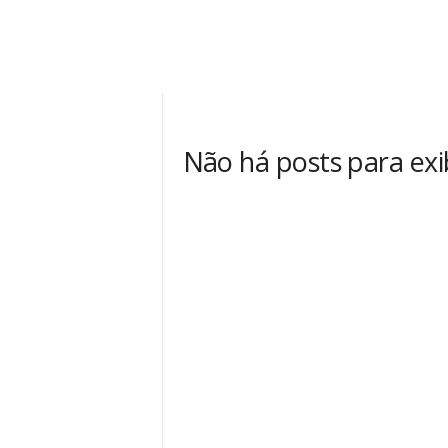
A
d
r
i
a
n
o
Não há posts para exi