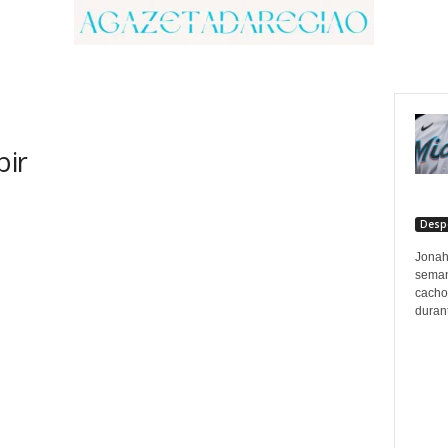
bir
Desp
Jonah
seman
cacho
durant