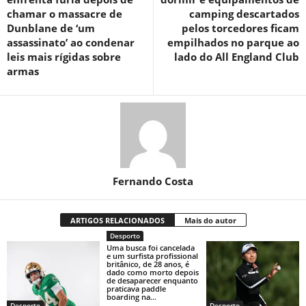
chamar o massacre de
camping descartados
Dunblane de ‘um
pelos torcedores ficam
assassinato’ ao condenar
empilhados no parque ao
leis mais rígidas sobre
lado do All England Club
armas
Fernando Costa
ARTIGOS RELACIONADOS
Mais do autor
Desporto
Uma busca foi cancelada
e um surfista profissional
britânico, de 28 anos, é
dado como morto depois
de desaparecer enquanto
praticava paddle
boarding na...
Desporto
Desporto