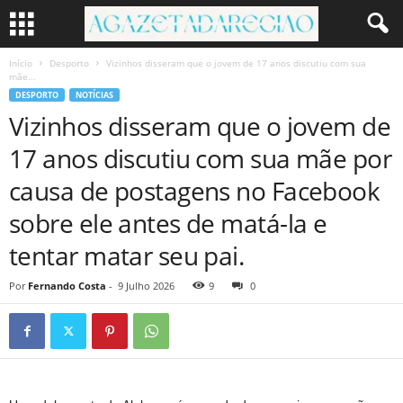
Início
Desporto
Vizinhos disseram que o jovem de 17 anos discutiu com sua
mãe...
DESPORTO
NOTÍCIAS
Vizinhos disseram que o jovem de
17 anos discutiu com sua mãe por
causa de postagens no Facebook
sobre ele antes de matá-la e
tentar matar seu pai.
Por
Fernando Costa
-
9 Julho 2026
9
0