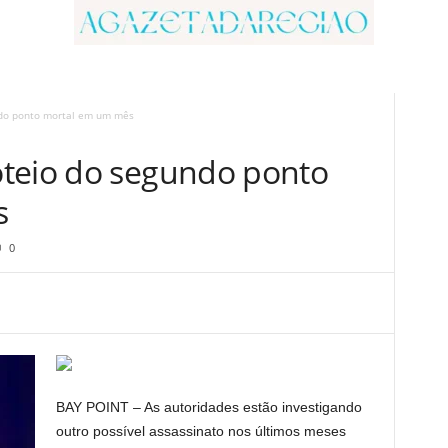
ndo ponto mortal em um mês
oteio do segundo ponto
s
0
BAY POINT – As autoridades estão investigando
outro possível assassinato nos últimos meses