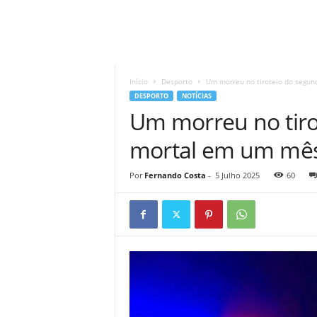
A
d
r
Início
Desporto
Um morreu no tiroteio do segu
i
DESPORTO
NOTÍCIAS
a
Um morreu no tir
n
o
mortal em um mê
Por
Fernando Costa
-
5 Julho 2025
60