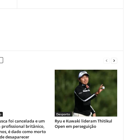
o
Desporto
sca foi cancelada e um
Ryu e Kuwaki lideram Thitikul
a profissional britânico,
Open em perseguição
anos, é dado como morto
 de desaparecer