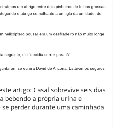
nstruímos um abrigo entre dois pinheiros de folhas grossas:
rotegendo o abrigo semelhante a um iglu da umidade, do
 um helicóptero pousar em um desfiladeiro não muito longe
 seguinte, ele “decidiu correr para lá”.
guntaram se eu era David de Ancona. Estávamos seguros’,
te artigo: Casal sobrevive seis dias
na bebendo a própria urina e
e se perder durante uma caminhada