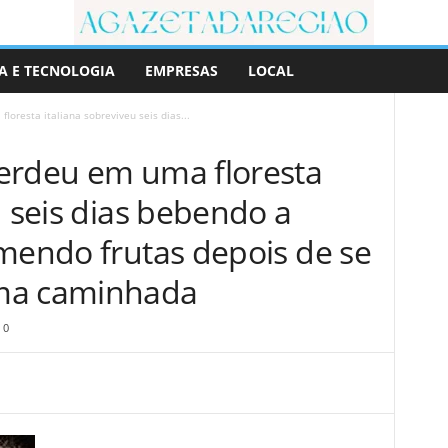
A E TECNOLOGIA
EMPRESAS
LOCAL
oresta italiana sobreviveu seis dias...
erdeu em uma floresta
u seis dias bebendo a
omendo frutas depois de se
ma caminhada
0