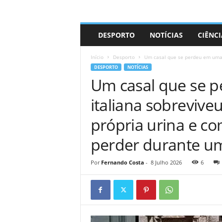
A
DESPORTO
NOTÍCIAS
CIÊNCI
d
r
Início
Desporto
Um casal que se perdeu em uma fl
i
DESPORTO
NOTÍCIAS
a
Um casal que se p
n
o
italiana sobrevive
própria urina e c
perder durante u
Por
Fernando Costa
-
8 Julho 2026
6