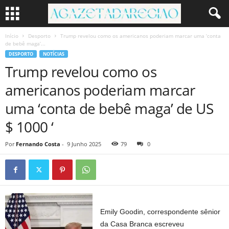
Início
Desporto
Trump revelou como os americanos poderiam marcar uma ‘conta
de bebê maga’...
DESPORTO
NOTÍCIAS
Trump revelou como os
americanos poderiam marcar
uma ‘conta de bebê maga’ de US
$ 1000 ‘
Por
Fernando Costa
-
9 Junho 2025
79
0
Emily Goodin, correspondente sênior
da Casa Branca escreveu