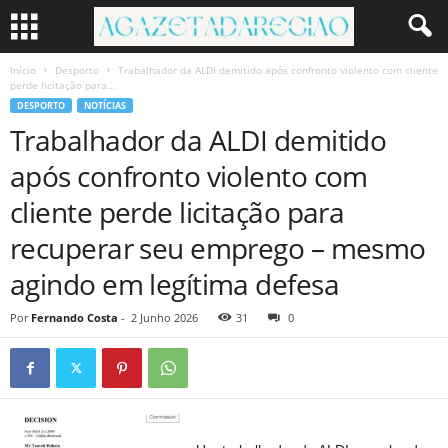
Início
Desporto
Trabalhador da ALDI demitido após confronto violento com cliente
perde licitação para...
DESPORTO
NOTÍCIAS
Trabalhador da ALDI demitido
após confronto violento com
cliente perde licitação para
recuperar seu emprego – mesmo
agindo em legítima defesa
Por
Fernando Costa
-
2 Junho 2026
31
0