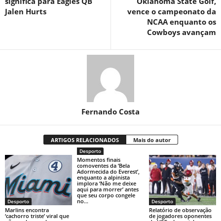
significa para Eagles QB
Oklahoma State Golf,
Jalen Hurts
vence o campeonato da
NCAA enquanto os
Cowboys avançam
Fernando Costa
ARTIGOS RELACIONADOS
Mais do autor
Desporto
Momentos finais
comoventes da ‘Bela
Adormecida do Everest’,
enquanto a alpinista
implora ‘Não me deixe
aqui para morrer’ antes
que seu corpo congele
no...
Desporto
Desporto
Marlins encontra
Relatório de observação
‘cachorro triste’ viral que
de jogadores oponentes