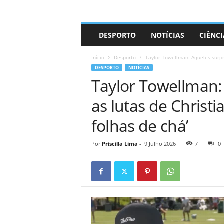
A
DESPORTO
NOTÍCIAS
CIÊNCI
d
r
Início
Desporto
Taylor Towellman: Aqueles surpre
i
DESPORTO
NOTÍCIAS
a
Taylor Towellman:
n
o
as lutas de Christi
folhas de chá’
Por
Priscilla Lima
-
9 Julho 2026
7
0