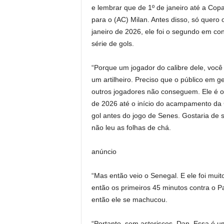
e lembrar que de 1º de janeiro até a Cop
para o (AC) Milan. Antes disso, só quero 
janeiro de 2026, ele foi o segundo em con
série de gols.
“Porque um jogador do calibre dele, você
um artilheiro. Preciso que o público em g
outros jogadores não conseguem. Ele é o 
de 2026 até o início do acampamento da
gol antes do jogo de Senes. Gostaria de
não leu as folhas de chá.
anúncio
“Mas então veio o Senegal. E ele foi muit
então os primeiros 45 minutos contra o P
então ele se machucou.
“Portanto, sem asteriscos, Dan. Essa é u