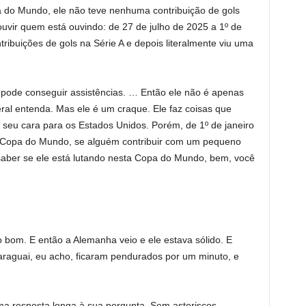
a do Mundo, ele não teve nenhuma contribuição de gols
ouvir quem está ouvindo: de 27 de julho de 2025 a 1º de
tribuições de gols na Série A e depois literalmente viu uma
 pode conseguir assistências. … Então ele não é apenas
eral entenda. Mas ele é um craque. Ele faz coisas que
seu cara para os Estados Unidos. Porém, de 1º de janeiro
 Copa do Mundo, se alguém contribuir com um pequeno
 saber se ele está lutando nesta Copa do Mundo, bem, você
o bom. E então a Alemanha veio e ele estava sólido. E
araguai, eu acho, ficaram pendurados por um minuto, e
ma resposta longa à sua pergunta. Sem asteriscos. …