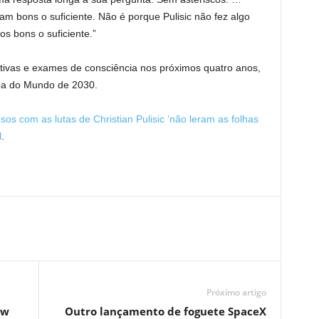
m bons o suficiente. Não é porque Pulisic não fez algo
os bons o suficiente.”
ctivas e exames de consciência nos próximos quatro anos,
pa do Mundo de 2030.
os com as lutas de Christian Pulisic ‘não leram as folhas
l
.
Próximo artigo
ow
Outro lançamento de foguete SpaceX