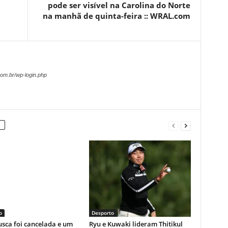
pode ser visível na Carolina do Norte
na manhã de quinta-feira :: WRAL.com
om.br/wp-login.php
o
Desporto
sca foi cancelada e um
Ryu e Kuwaki lideram Thitikul