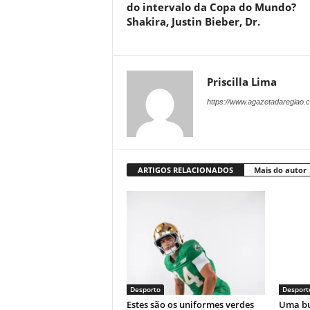
do intervalo da Copa do Mundo?
Shakira, Justin Bieber, Dr.
Priscilla Lima
https://www.agazetadaregiao.c
ARTIGOS RELACIONADOS
Mais do autor
Desporto
Desport
Estes são os uniformes verdes
Uma bu