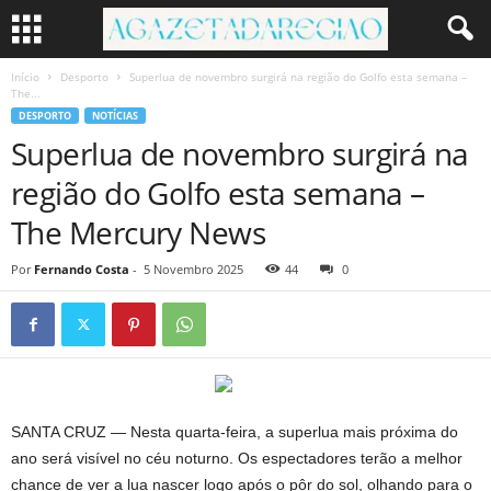
Início
Desporto
Superlua de novembro surgirá na região do Golfo esta semana –
The...
DESPORTO
NOTÍCIAS
Superlua de novembro surgirá na
região do Golfo esta semana –
The Mercury News
Por
Fernando Costa
-
5 Novembro 2025
44
0
SANTA CRUZ — Nesta quarta-feira, a superlua mais próxima do
ano será visível no céu noturno. Os espectadores terão a melhor
chance de ver a lua nascer logo após o pôr do sol, olhando para o