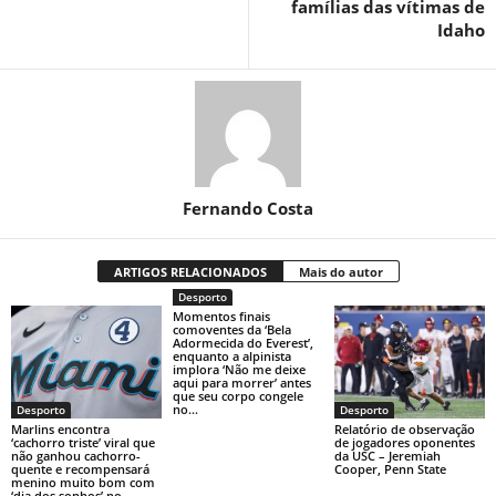
famílias das vítimas de
Idaho
Fernando Costa
ARTIGOS RELACIONADOS
Mais do autor
Desporto
Momentos finais
comoventes da ‘Bela
Adormecida do Everest’,
enquanto a alpinista
implora ‘Não me deixe
aqui para morrer’ antes
que seu corpo congele
no...
Desporto
Desporto
Marlins encontra
Relatório de observação
‘cachorro triste’ viral que
de jogadores oponentes
não ganhou cachorro-
da USC – Jeremiah
quente e recompensará
Cooper, Penn State
menino muito bom com
‘dia dos sonhos’ no