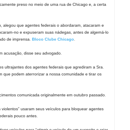
ticamente preso no meio de uma rua de Chicago e, a certa
 alegou que agentes federais o abordaram, atacaram e
ncaram-no e expuseram suas nádegas, antes de algemá-lo
cado de imprensa.
Bloco Clube Chicago
.
sem acusação, disse seu advogado.
s ultrajantes dos agentes federais que agrediram a Sra.
 que podem aterrorizar a nossa comunidade e tirar os
cimentos comunicada originalmente em outubro passado.
s violentos” usaram seus veículos para bloquear agentes
 federais pouco antes.
os veículos para “atingir o veículo de um suspeito e criar