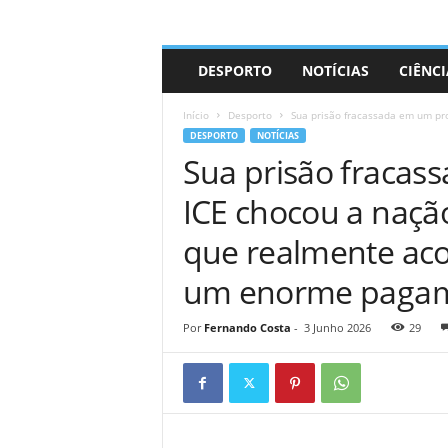
A
DESPORTO
NOTÍCIAS
CIÊNCI
d
r
Início
Desporto
Sua prisão fracassada em um pro
i
DESPORTO
NOTÍCIAS
a
Sua prisão fracas
n
o
ICE chocou a naçã
que realmente aco
um enorme paga
Por
Fernando Costa
-
3 Junho 2026
29