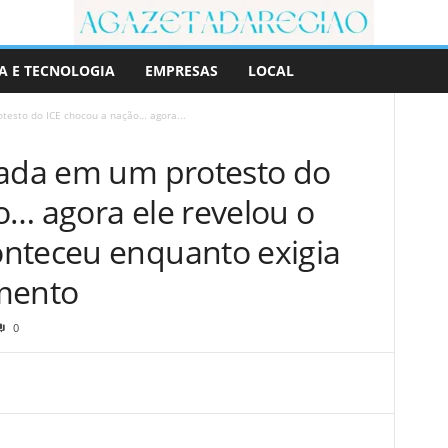
A E TECNOLOGIA
EMPRESAS
LOCAL
testo do ICE chocou a nação… agora...
sada em um protesto do
o… agora ele revelou o
nteceu enquanto exigia
mento
0