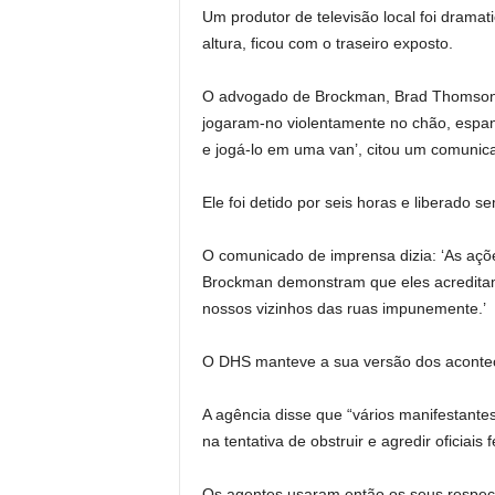
Um produtor de televisão local foi drama
altura, ficou com o traseiro exposto.
O advogado de Brockman, Brad Thomson,
jogaram-no violentamente no chão, espa
e jogá-lo em uma van’, citou um comuni
Ele foi detido por seis horas e liberado 
O comunicado de imprensa dizia: ‘As açõe
Brockman demonstram que eles acreditam
nossos vizinhos das ruas impunemente.’
O DHS manteve a sua versão dos aconte
A agência disse que “vários manifestante
na tentativa de obstruir e agredir oficiais
Os agentes usaram então os seus respectiv