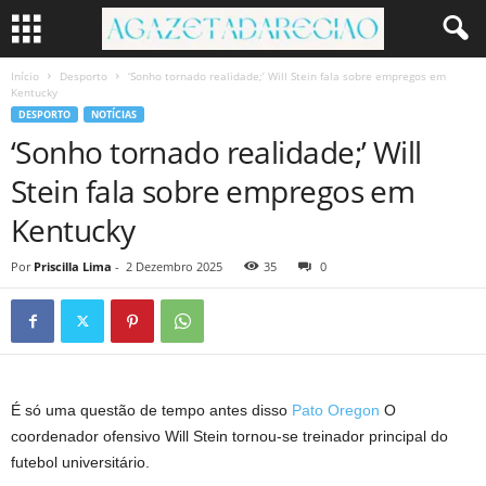
Início
Desporto
‘Sonho tornado realidade;’ Will Stein fala sobre empregos em
Kentucky
DESPORTO
NOTÍCIAS
‘Sonho tornado realidade;’ Will
Stein fala sobre empregos em
Kentucky
Por
Priscilla Lima
-
2 Dezembro 2025
35
0
É só uma questão de tempo antes disso
Pato Oregon
O
coordenador ofensivo Will Stein tornou-se treinador principal do
futebol universitário.