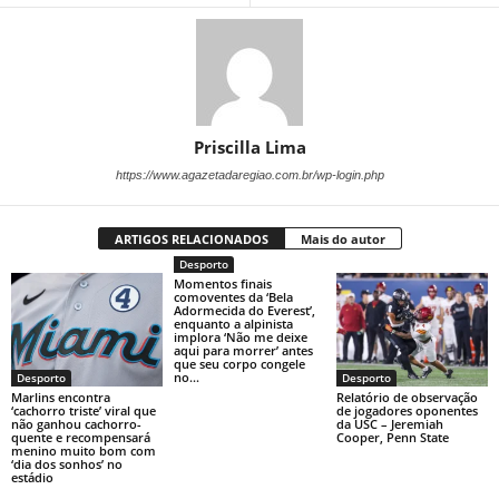
Priscilla Lima
https://www.agazetadaregiao.com.br/wp-login.php
ARTIGOS RELACIONADOS
Mais do autor
Desporto
Momentos finais
comoventes da ‘Bela
Adormecida do Everest’,
enquanto a alpinista
implora ‘Não me deixe
aqui para morrer’ antes
que seu corpo congele
no...
Desporto
Desporto
Marlins encontra
Relatório de observação
‘cachorro triste’ viral que
de jogadores oponentes
não ganhou cachorro-
da USC – Jeremiah
quente e recompensará
Cooper, Penn State
menino muito bom com
‘dia dos sonhos’ no
estádio