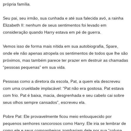
própria família.
Seu pai, seu irmão, sua cunhada e até sua falecida avó, a rainha
Elizabeth II: nenhum de seus sentimentos foi levado em
consideração quando Harry estava em pé de guerra.
Vemos isso de forma mais nítida em sua autobiografia, Spare,
onde ele não apenas atropela os sentimentos de todos que lhe são
próximos, mas também parece ter prazer em destruir as chamadas
“pessoas pequenas” em sua vida.
Pessoas como a diretora da escola, Pat, a quem ela descreveu
com uma crueldade implacável: “Pat não era gostosa. Pat estava
com frio. Pat é baixa, macia, desgrenhada e seu cabelo cai sobre
seus olhos sempre cansados”, escreveu ela.
Pobre Pat: Ele provavelmente ficou meio enlouquecido por
pequenos senhores rancorosos como Harry. Ele iria se lembrar de
como ele e seus companheiros zombariam dele por sua “coluna