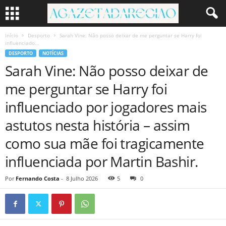
Início
Desporto
Sarah Vine: Não posso deixar de me perguntar se Harry foi
influenciado...
DESPORTO
NOTÍCIAS
Sarah Vine: Não posso deixar de
me perguntar se Harry foi
influenciado por jogadores mais
astutos nesta história – assim
como sua mãe foi tragicamente
influenciada por Martin Bashir.
Por
Fernando Costa
-
8 Julho 2026
5
0