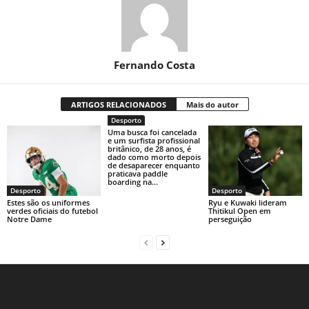
Fernando Costa
ARTIGOS RELACIONADOS
Mais do autor
Desporto
Uma busca foi cancelada
e um surfista profissional
britânico, de 28 anos, é
dado como morto depois
de desaparecer enquanto
praticava paddle
boarding na...
Desporto
Desporto
Estes são os uniformes
Ryu e Kuwaki lideram
verdes oficiais do futebol
Thitikul Open em
Notre Dame
perseguição