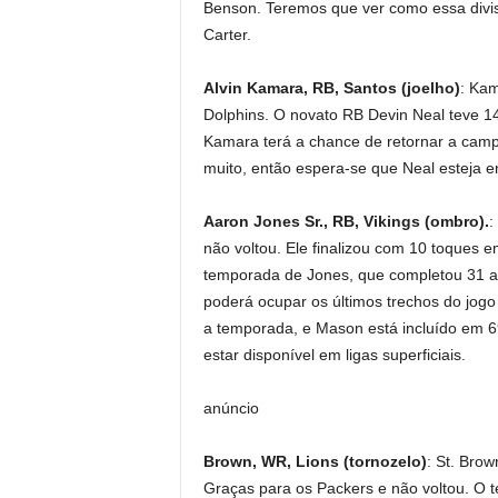
Benson. Teremos que ver como essa divis
Carter.
Alvin Kamara, RB, Santos (joelho)
: Kam
Dolphins. O novato RB Devin Neal teve 14
Kamara terá a chance de retornar a cam
muito, então espera-se que Neal esteja 
Aaron Jones Sr., RB, Vikings (ombro).
:
não voltou. Ele finalizou com 10 toques e
temporada de Jones, que completou 31 an
poderá ocupar os últimos trechos do jogo 
a temporada, e Mason está incluído em 
estar disponível em ligas superficiais.
anúncio
Brown, WR, Lions (tornozelo)
: St. Bro
Graças para os Packers e não voltou. O t