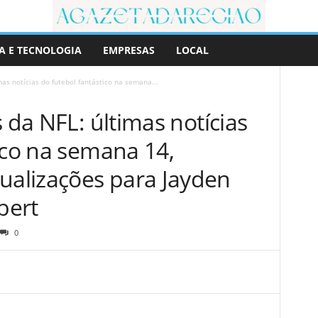
A E TECNOLOGIA
EMPRESAS
LOCAL
mas notícias do futebol fantástico na semana...
 da NFL: últimas notícias
ico na semana 14,
alizações para Jayden
bert
0