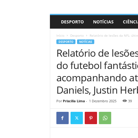
A
DESPORTO
NOTÍCIAS
CIÊNCI
d
r
Início
Desporto
Relatório de lesões da NFL: últi
i
DESPORTO
NOTÍCIAS
a
Relatório de lesões
n
o
do futebol fantást
acompanhando atu
Daniels, Justin Her
Por
Priscilla Lima
-
1 Dezembro 2025
39