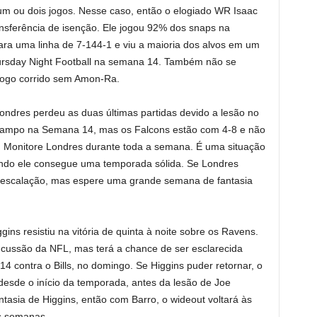
um ou dois jogos. Nesse caso, então o elogiado WR Isaac
nsferência de isenção. Ele jogou 92% dos snaps na
ra uma linha de 7-144-1 e viu a maioria dos alvos em um
ursday Night Football na semana 14. Também não se
jogo corrido sem Amon-Ra.
Londres perdeu as duas últimas partidas devido a lesão no
 campo na Semana 14, mas os Falcons estão com 4-8 e não
. Monitore Londres durante toda a semana. É uma situação
quando ele consegue uma temporada sólida. Se Londres
ua escalação, mas espere uma grande semana de fantasia
ggins resistiu na vitória de quinta à noite sobre os Ravens.
cussão da NFL, mas terá a chance de ser esclarecida
4 contra o Bills, no domingo. Se Higgins puder retornar, o
desde o início da temporada, antes da lesão de Joe
tasia de Higgins, então com Barro, o wideout voltará às
s semanas.