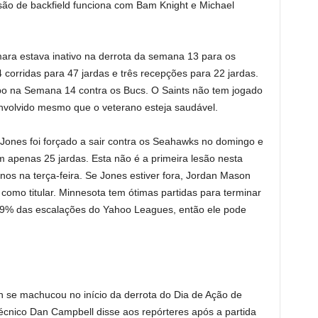
ão de backfield funciona com Bam Knight e Michael
ara estava inativo na derrota da semana 13 para os
 corridas para 47 jardas e três recepções para 22 jardas.
po na Semana 14 contra os Bucs. O Saints não tem jogado
envolvido mesmo que o veterano esteja saudável.
 Jones foi forçado a sair contra os Seahawks no domingo e
m apenas 25 jardas. Esta não é a primeira lesão nesta
os na terça-feira. Se Jones estiver fora, Jordan Mason
como titular. Minnesota tem ótimas partidas para terminar
69% das escalações do Yahoo Leagues, então ele pode
wn se machucou no início da derrota do Dia de Ação de
écnico Dan Campbell disse aos repórteres após a partida