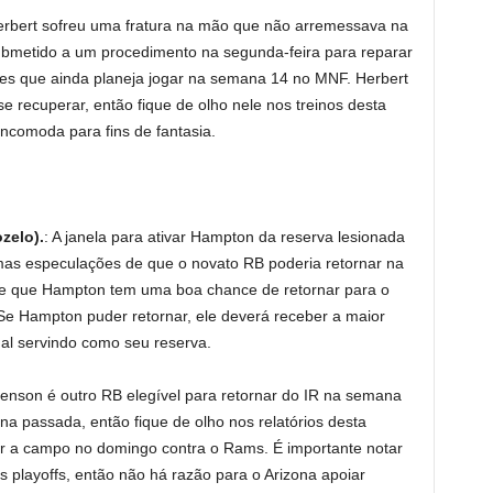
erbert sofreu uma fratura na mão que não arremessava na
ubmetido a um procedimento na segunda-feira para reparar
res que ainda planeja jogar na semana 14 no MNF. Herbert
 recuperar, então fique de olho nele nos treinos desta
ncomoda para fins de fantasia.
zelo).
: A janela para ativar Hampton da reserva lesionada
as especulações de que o novato RB poderia retornar na
e que Hampton tem uma boa chance de retornar para o
Se Hampton puder retornar, ele deverá receber a maior
al servindo como seu reserva.
Benson é outro RB elegível para retornar do IR na semana
na passada, então fique de olho nos relatórios desta
r a campo no domingo contra o Rams. É importante notar
s playoffs, então não há razão para o Arizona apoiar