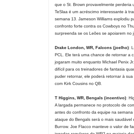
que o St. Brown provavelmente perderia 
TeSlaa é um acréscimo interessante à tra
semana 13. Jameson Williams explodiu pa
confronto forte contra os Cowboys no Th
surpreenda se os Leões se apoiarem no 
Drake London, WR, Falcons (joelho)
: 
PCL. Ele terá uma chance de retornar a
jogaram muito enquanto Michael Penix Jr
difícil para os treinadores de fantasia 
puder retornar, ele poderá retornar à s
com Kirk Cousins ​​​​no QB.
T Higgins, WR, Bengals (incentivo)
: Hi
A largada permanece no protocolo de con
antes do confronto da equipe na semana 1
ataque do Bengals será o mais saudável 
Burrow. Joe Flacco manteve o valor de fan
jogadas regulares de WR2 na maioria da