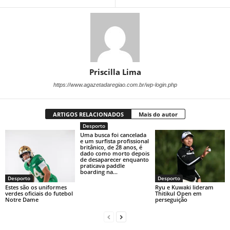
Priscilla Lima
https://www.agazetadaregiao.com.br/wp-login.php
ARTIGOS RELACIONADOS
Mais do autor
Desporto
Uma busca foi cancelada
e um surfista profissional
britânico, de 28 anos, é
dado como morto depois
de desaparecer enquanto
praticava paddle
boarding na...
Desporto
Desporto
Estes são os uniformes
Ryu e Kuwaki lideram
verdes oficiais do futebol
Thitikul Open em
Notre Dame
perseguição