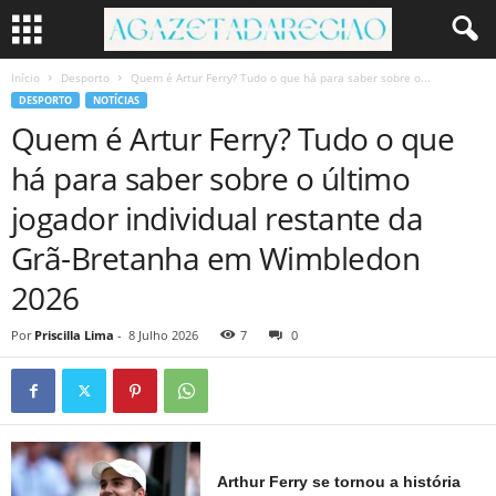
Início
Desporto
Quem é Artur Ferry? Tudo o que há para saber sobre o...
DESPORTO
NOTÍCIAS
Quem é Artur Ferry? Tudo o que
há para saber sobre o último
jogador individual restante da
Grã-Bretanha em Wimbledon
2026
Por
Priscilla Lima
-
8 Julho 2026
7
0
Arthur Ferry se tornou a história