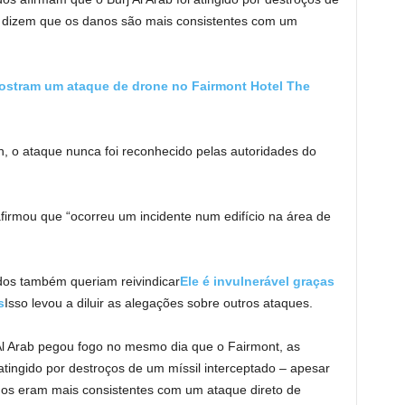
as dizem que os danos são mais consistentes com um
mostram um ataque de drone no Fairmont Hotel The
, o ataque nunca foi reconhecido pelas autoridades do
rmou que “ocorreu um incidente num edifício na área de
dos também queriam reivindicar
Ele é invulnerável graças
s
Isso levou a diluir as alegações sobre outros ataques.
 Al Arab pegou fogo no mesmo dia que o Fairmont, as
atingido por destroços de um míssil interceptado – apesar
anos eram mais consistentes com um ataque direto de