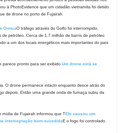
u à PhotoEvidence que um cidadão vietnamita foi detido
ue de drone no porto de Fujairah.
de Ormuz
O tráfego através do Golfo foi interrompido,
 de petróleo. Cerca de 1,7 milhão de barris de petróleo
ndo-a um dos locais energéticos mais importantes do país
e parece pronto para ser exibido
Um drone está se
cia. O drone permanece intacto enquanto desce atrás do
go depois. Então uma grande onda de fumaça subiu da
e mídia de Fujairah informou que T
Ele causou um
ma interceptação bem-sucedida
E o fogo foi controlado.