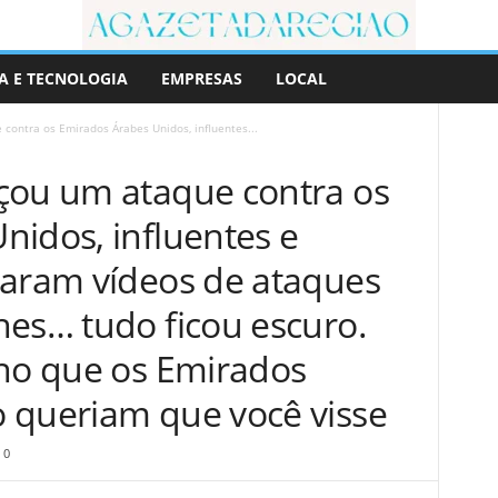
A E TECNOLOGIA
EMPRESAS
LOCAL
contra os Emirados Árabes Unidos, influentes...
çou um ataque contra os
nidos, influentes e
caram vídeos de ataques
nes… tudo ficou escuro.
ano que os Emirados
 queriam que você visse
0