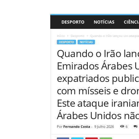
A
DESPORTO
NOTÍCIAS
CIÊNCI
d
r
Início
Desporto
Quando o Irão lançou um ataque 
i
DESPORTO
NOTÍCIAS
a
Quando o Irão lan
n
o
Emirados Árabes U
expatriados publi
com mísseis e dro
Este ataque irani
Árabes Unidos não
Por
Fernando Costa
-
9 Julho 2026
6