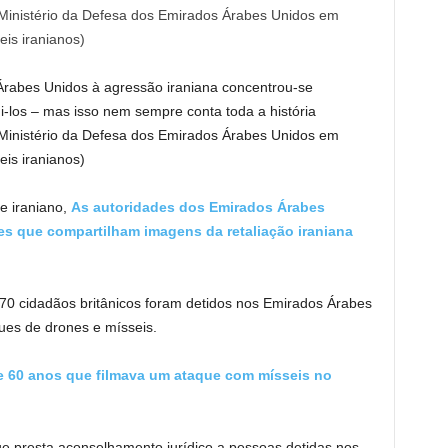
 Árabes Unidos à agressão iraniana concentrou-se
-los – mas isso nem sempre conta toda a história
inistério da Defesa dos Emirados Árabes Unidos em
eis iranianos)
e iraniano,
As autoridades dos Emirados Árabes
s que compartilham imagens da retaliação iraniana
0 cidadãos britânicos foram detidos nos Emirados Árabes
ques de drones e mísseis.
de 60 anos que filmava um ataque com mísseis no
ue presta aconselhamento jurídico a pessoas detidas nos