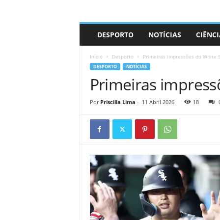
A
DESPORTO
NOTÍCIAS
CIÊNCI
d
r
Início
Desporto
Primeiras impressões do White 
i
DESPORTO
NOTÍCIAS
a
Primeiras impress
n
o
Por
Priscilla Lima
-
11 Abril 2026
18