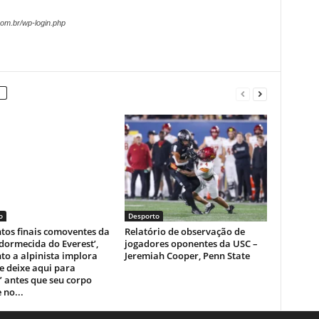
om.br/wp-login.php
o
Desporto
os finais comoventes da
Relatório de observação de
dormecida do Everest’,
jogadores oponentes da USC –
o a alpinista implora
Jeremiah Cooper, Penn State
e deixe aqui para
 antes que seu corpo
 no...