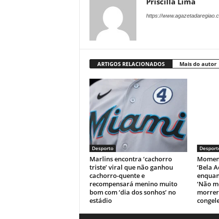
Priscilla Lima
https://www.agazetadaregiao.c
ARTIGOS RELACIONADOS
Mais do autor
Desporto
Desport
Marlins encontra ‘cachorro
Moment
triste’ viral que não ganhou
‘Bela A
cachorro-quente e
enquant
recompensará menino muito
‘Não m
bom com ‘dia dos sonhos’ no
morrer’
estádio
congele