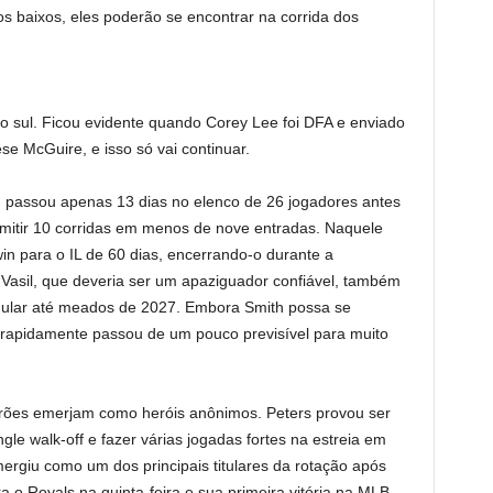
os baixos, eles poderão se encontrar na corrida dos
o sul. Ficou evidente quando Corey Lee foi DFA e enviado
se McGuire, e isso só vai continuar.
h, passou apenas 13 dias no elenco de 26 jogadores antes
ermitir 10 corridas em menos de nove entradas. Naquele
in para o IL de 60 dias, encerrando-o durante a
asil, que deveria ser um apaziguador confiável, também
gular até meados de 2027. Embora Smith possa se
o rapidamente passou de um pouco previsível para muito
arões emerjam como heróis anônimos. Peters provou ser
le walk-off e fazer várias jogadas fortes na estreia em
ergiu como um dos principais titulares da rotação após
 o Royals na quinta-feira e sua primeira vitória na MLB