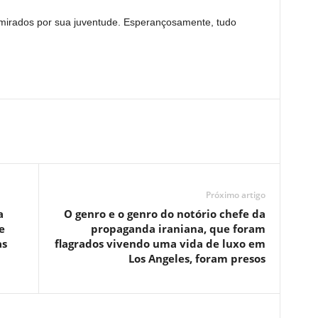
irados por sua juventude. Esperançosamente, tudo
Próximo artigo
a
O genro e o genro do notório chefe da
e
propaganda iraniana, que foram
as
flagrados vivendo uma vida de luxo em
Los Angeles, foram presos