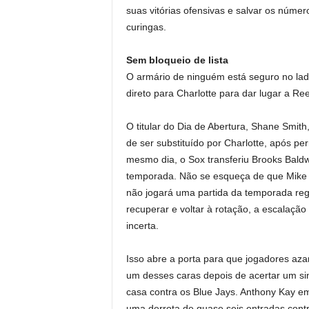
suas vitórias ofensivas e salvar os númer
curingas.
Sem bloqueio de lista
O armário de ninguém está seguro no lad
direto para Charlotte para dar lugar a Ree
O titular do Dia de Abertura, Shane Smit
de ser substituído por Charlotte, após p
mesmo dia, o Sox transferiu Brooks Baldw
temporada. Não se esqueça de que Mike V
não jogará uma partida da temporada re
recuperar e voltar à rotação, a escalaçã
incerta.
Isso abre a porta para que jogadores az
um desses caras depois de acertar um sing
casa contra os Blue Jays. Anthony Kay em
uma derrota de quase seis entradas contra