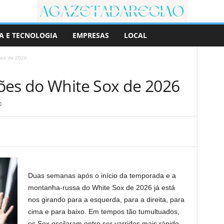
A E TECNOLOGIA
EMPRESAS
LOCAL
Sox de 2026
ões do White Sox de 2026
0
Duas semanas após o início da temporada e a
montanha-russa do White Sox de 2026 já está
nos girando para a esquerda, para a direita, para
cima e para baixo. Em tempos tão tumultuados,
os Sox oscilaram entre ser varridos mais rápido