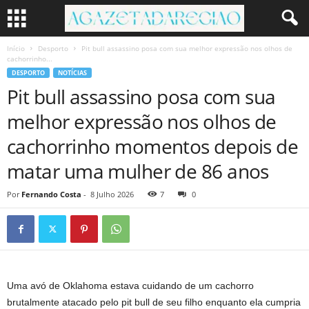
Início
Desporto
Pit bull assassino posa com sua melhor expressão nos olhos de
cachorrinho...
DESPORTO
NOTÍCIAS
Pit bull assassino posa com sua
melhor expressão nos olhos de
cachorrinho momentos depois de
matar uma mulher de 86 anos
Por
Fernando Costa
-
8 Julho 2026
7
0
Uma avó de Oklahoma estava cuidando de um cachorro
brutalmente atacado pelo pit bull de seu filho enquanto ela cumpria