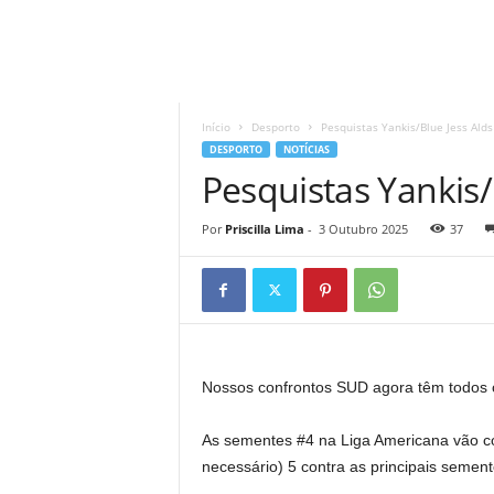
A
d
r
Início
Desporto
Pesquistas Yankis/Blue Jess Alds
i
DESPORTO
NOTÍCIAS
a
Pesquistas Yankis/
n
o
Por
Priscilla Lima
-
3 Outubro 2025
37
Nossos confrontos SUD agora têm todos 
As sementes #4 na Liga Americana vão c
necessário) 5 contra as principais semen