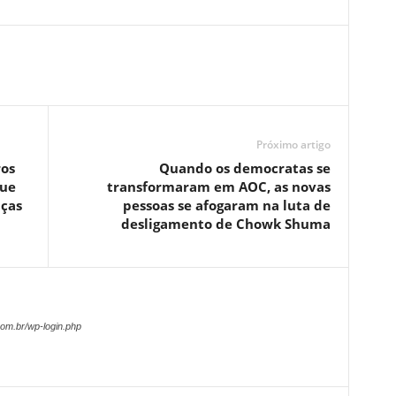
Próximo artigo
ros
Quando os democratas se
que
transformaram em AOC, as novas
nças
pessoas se afogaram na luta de
desligamento de Chowk Shuma
om.br/wp-login.php