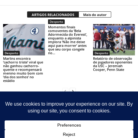
ARTIGOS RELACIONADOS
Mais do autor
Desporto
Momentos finais
comoventes da ‘Bela
Adormecida do Everest’,
enquanto a alpinista
implora ‘Não me deixe
aqui para morrer’ antes
que seu corpo congele
no...
Desporto
Desporto
Marlins encontra
Relatório de observação
‘cachorro triste’ viral que
de jogadores oponentes
não ganhou cachorro-
da USC – Jeremiah
quente e recompensará
Cooper, Penn State
menino muito bom com
‘dia dos sonhos’ no
estádio