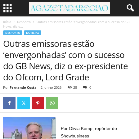
Início
Desporto
Outras emissoras estão ‘envergonhadas’ com o sucesso do GB
News, diz o...
DESPORTO
NOTÍCIAS
Outras emissoras estão
‘envergonhadas’ com o sucesso
do GB News, diz o ex-presidente
do Ofcom, Lord Grade
Por
Fernando Costa
-
2 Junho 2026
28
0
Por Olivia Kemp, repórter do
Showbusiness