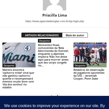
Priscilla Lima
https://www.agazetadaregiao.com.br/wp-login.php
ARTIGOS RELACIONADOS
Mais do autor
Desporto
Momentos finais
comoventes da ‘Bela
Adormecida do Everest’,
enquanto a alpinista
implora ‘Não me deixe
aqui para morrer’ antes
que seu corpo congele
no...
Desporto
Desporto
Marlins encontra
Relatório de observação
‘cachorro triste’ viral que
de jogadores oponentes
não ganhou cachorro-
da USC – Jeremiah
quente e recompensará
Cooper, Penn State
menino muito bom com
‘dia dos sonhos’ no
estádio