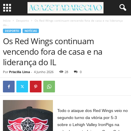
Início
Desporto
Os Red Wings continuam vencendo fora de casa e na liderança
do...
DESPORTO
NOTÍCIAS
Os Red Wings continuam
vencendo fora de casa e na
liderança do IL
Por
Priscilla Lima
-
4 Junho 2026
28
0
Todo o ataque dos Red Wings veio no
segundo turno da vitória por 5-3
sobre o Lehigh Valley IronPigs na