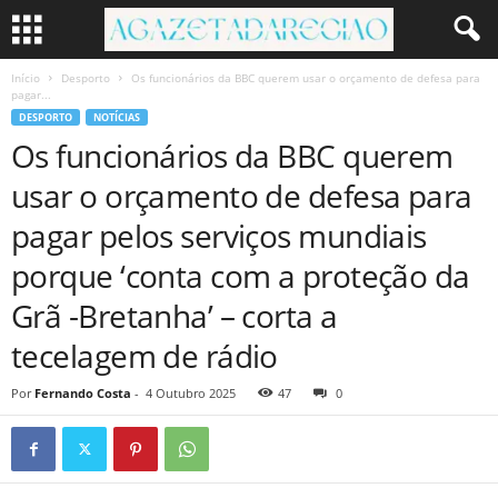
Início
Desporto
Os funcionários da BBC querem usar o orçamento de defesa para
pagar...
DESPORTO
NOTÍCIAS
Os funcionários da BBC querem
usar o orçamento de defesa para
pagar pelos serviços mundiais
porque ‘conta com a proteção da
Grã -Bretanha’ – corta a
tecelagem de rádio
Por
Fernando Costa
-
4 Outubro 2025
47
0