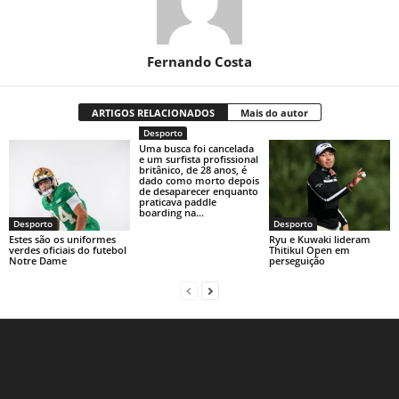
Fernando Costa
ARTIGOS RELACIONADOS
Mais do autor
Desporto
Uma busca foi cancelada
e um surfista profissional
britânico, de 28 anos, é
dado como morto depois
de desaparecer enquanto
praticava paddle
boarding na...
Desporto
Desporto
Estes são os uniformes
Ryu e Kuwaki lideram
verdes oficiais do futebol
Thitikul Open em
Notre Dame
perseguição