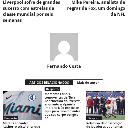
Liverpool sofre de grandes
Mike Pereira, analista de
sucesso com estrelas da
regras da Fox, um domingo
classe mundial por seis
da NFL
semanas
Fernando Costa
ARTIGOS RELACIONADOS
Mais do autor
Desporto
Momentos finais
comoventes da ‘Bela
Adormecida do Everest’,
enquanto a alpinista
implora ‘Não me deixe
aqui para morrer’ antes
que seu corpo congele
no...
Desporto
Desporto
Marlins encontra
Relatório de observação
‘cachorro triste’ viral que
de jogadores oponentes