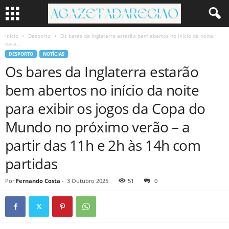
Início
Desporto
Os bares da Inglaterra estarão bem abertos no início da noite
para...
DESPORTO
NOTÍCIAS
Os bares da Inglaterra estarão
bem abertos no início da noite
para exibir os jogos da Copa do
Mundo no próximo verão – a
partir das 11h e 2h às 14h com
partidas
Por
Fernando Costa
-
3 Outubro 2025
51
0