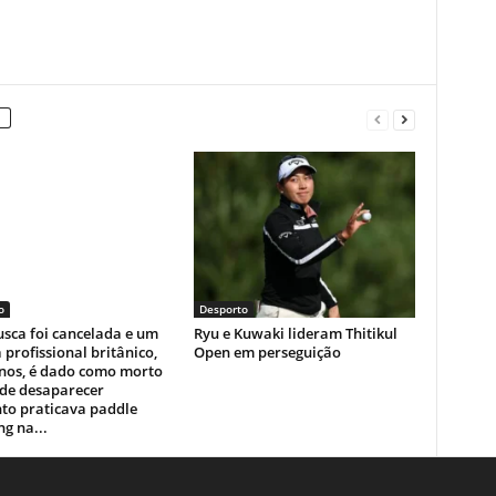
o
Desporto
sca foi cancelada e um
Ryu e Kuwaki lideram Thitikul
a profissional britânico,
Open em perseguição
anos, é dado como morto
 de desaparecer
to praticava paddle
g na...