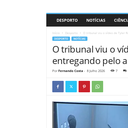
A
DESPORTO
NOTÍCIAS
CIÊNCI
d
r
Início
Desporto
O tribunal viu o vídeo de Tyler 
i
DESPORTO
NOTÍCIAS
a
O tribunal viu o v
n
o
entregando pelo as
Por
Fernando Costa
-
8 Julho 2026
7