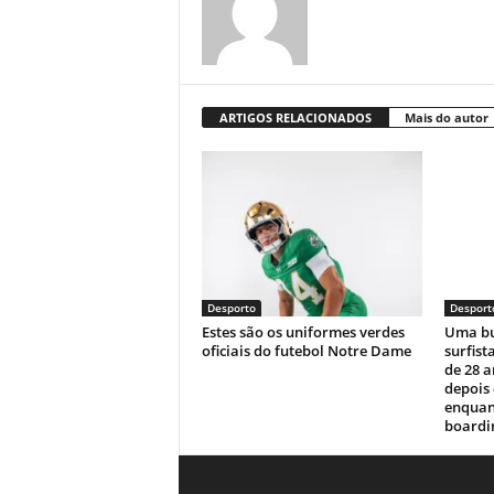
ARTIGOS RELACIONADOS
Mais do autor
Desporto
Desport
Estes são os uniformes verdes
Uma bu
oficiais do futebol Notre Dame
surfist
de 28 
depois
enquan
boardin