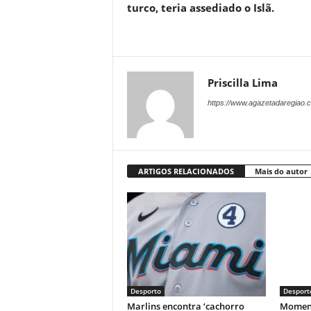
turco, teria assediado o Islã.
Priscilla Lima
https://www.agazetadaregiao.c
ARTIGOS RELACIONADOS
Mais do autor
Desporto
Desport
Marlins encontra ‘cachorro
Moment