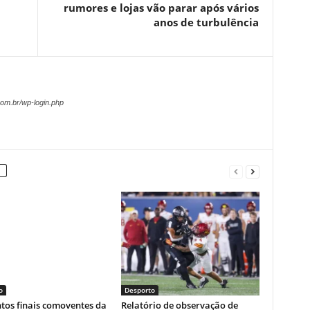
rumores e lojas vão parar após vários
anos de turbulência
om.br/wp-login.php
o
Desporto
os finais comoventes da
Relatório de observação de