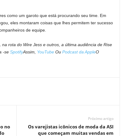
dores como um garoto que está procurando seu time. Em
egou, eles montaram coisas que lhes permitem ter sucesso
ompanheiros de equipe.
na rota do Wire Jess e outros, a última audiência de Rise
a -se
Spotify
Assim,
YouTube
Ou
Podcast da Apple
O
Próximo artigo
do no
Os varejistas icônicos de moda da ASI
do
que começam muitas vendas em