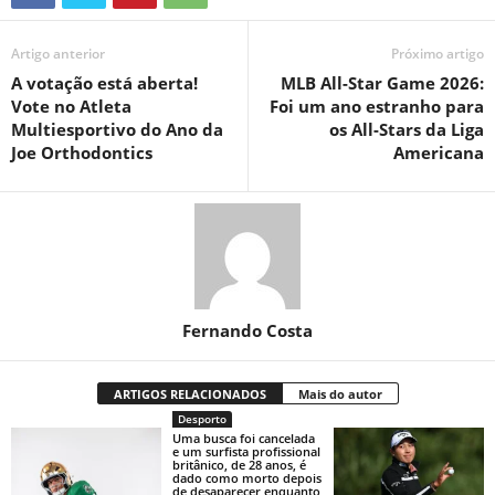
Artigo anterior
Próximo artigo
A votação está aberta!
MLB All-Star Game 2026:
Vote no Atleta
Foi um ano estranho para
Multiesportivo do Ano da
os All-Stars da Liga
Joe Orthodontics
Americana
Fernando Costa
ARTIGOS RELACIONADOS
Mais do autor
Desporto
Uma busca foi cancelada
e um surfista profissional
britânico, de 28 anos, é
dado como morto depois
de desaparecer enquanto