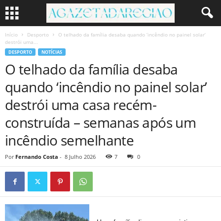
Início
Desporto
O telhado da família desaba quando ‘incêndio no painel solar’
destrói uma...
DESPORTO
NOTÍCIAS
O telhado da família desaba
quando ‘incêndio no painel solar’
destrói uma casa recém-
construída – semanas após um
incêndio semelhante
Por
Fernando Costa
-
8 Julho 2026
7
0