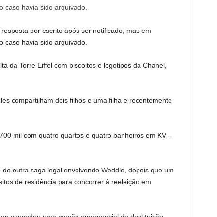
esposta por escrito após ser notificado, mas em
o caso havia sido arquivado.
lta da Torre Eiffel com biscoitos e logotipos da Chanel,
es compartilham dois filhos e uma filha e recentemente
0 mil com quatro quartos e quatro banheiros em KV –
 de outra saga legal envolvendo Weddle, depois que um
isitos de residência para concorrer à reeleição em
rton concedeu uma moção emergencial de destituição,