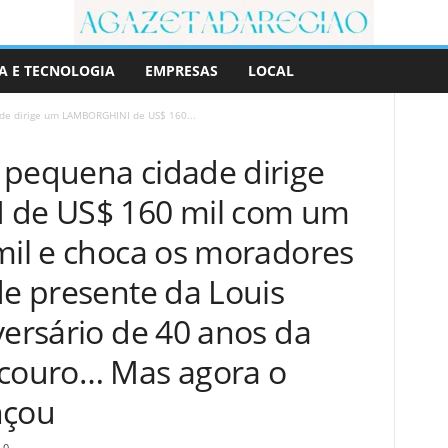
A E TECNOLOGIA
EMPRESAS
LOCAL
de dirige um LAMBORGHINI de US$ 160...
 pequena cidade dirige
de US$ 160 mil com um
mil e choca os moradores
de presente da Louis
versário de 40 anos da
 couro… Mas agora o
nçou
0