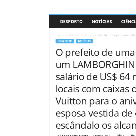
A
DESPORTO
NOTÍCIAS
CIÊNCI
d
r
Início
Desporto
O prefeito de uma pequena cida
i
DESPORTO
NOTÍCIAS
a
O prefeito de uma
n
o
um LAMBORGHINI 
salário de US$ 64 
locais com caixas 
Vuitton para o ani
esposa vestida de
escândalo os alca
Por
Fernando Costa
-
7 Julho 2026
6