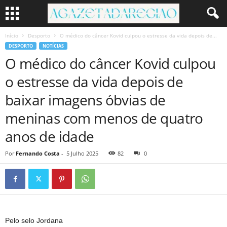
Início
Desporto
O médico do câncer Kovid culpou o estresse da vida depois de...
DESPORTO
NOTÍCIAS
O médico do câncer Kovid culpou
o estresse da vida depois de
baixar imagens óbvias de
meninas com menos de quatro
anos de idade
Por
Fernando Costa
-
5 Julho 2025
82
0
Pelo selo Jordana