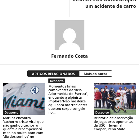
um acidente de carro
Fernando Costa
ARTIGOS RELACIONADOS
Mais do autor
Desporto
Momentos finais
comoventes da ‘Bela
Adormecida do Everest’,
enquanto a alpinista
implora ‘Não me deixe
aqui para morrer’ antes
que seu corpo congele
no...
Desporto
Desporto
Marlins encontra
Relatório de observação
‘cachorro triste’ viral que
de jogadores oponentes
não ganhou cachorro-
da USC – Jeremiah
quente e recompensará
Cooper, Penn State
menino muito bom com
‘dia dos sonhos’ no