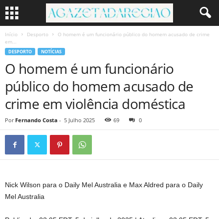
Início
Desporto
O homem é um funcionário público do homem acusado de crime
em...
DESPORTO
NOTÍCIAS
O homem é um funcionário
público do homem acusado de
crime em violência doméstica
Por
Fernando Costa
-
5 Julho 2025
69
0
Nick Wilson para o Daily Mel Australia e Max Aldred para o Daily
Mel Australia